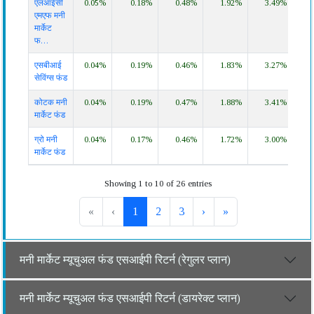
एलआईसी
0.05%
0.18%
0.48%
1.92%
3.49%
6.5
एमएफ मनी
मार्केट
फ…
एसबीआई
0.04%
0.19%
0.46%
1.83%
3.27%
6.2
सेविंग्स फंड
कोटक मनी
0.04%
0.19%
0.47%
1.88%
3.41%
6.4
मार्केट फंड
ग्रो मनी
0.04%
0.17%
0.46%
1.72%
3.00%
%
मार्केट फंड
Showing 1 to 10 of 26 entries
«
‹
1
2
3
›
»
मनी मार्केट म्यूचुअल फंड एसआईपी रिटर्न (रेगुलर प्लान)
मनी मार्केट म्यूचुअल फंड एसआईपी रिटर्न (डायरेक्ट प्लान)