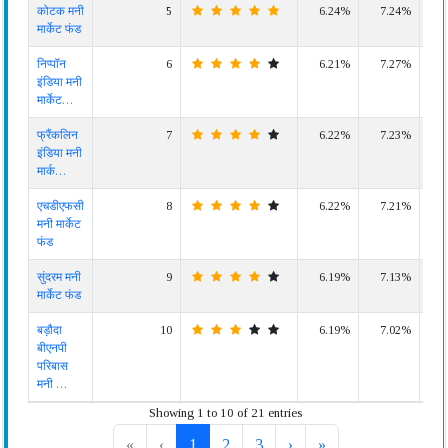
कोटक मनी
5
6.24%
7.24%
6.
मार्केट फंड
निप्पॉन
6
6.21%
7.27%
6.
इंडिया मनी
मार्केट…
फ्रैंकलिन
7
6.22%
7.23%
6.
इंडिया मनी
मार्क…
एचडीएफसी
8
6.22%
7.21%
6.
मनी मार्केट
फंड
सुंदरम मनी
9
6.19%
7.13%
6.
मार्केट फंड
बड़ौदा
10
6.19%
7.02%
6.
बीएनपी
परिबास
मनी …
Showing 1 to 10 of 21 entries
«
‹
1
2
3
›
»