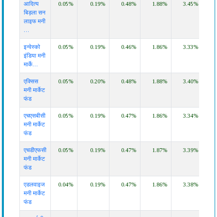
आदित्य
0.05%
0.19%
0.48%
1.88%
3.45%
6.4
का
दिन
सप्ताह
महिना
महिना
महिना
वर्ष
बिड़ला सन
नाम
लाइफ मनी
…
इन्वेस्को
0.05%
0.19%
0.46%
1.86%
3.33%
6.3
इंडिया मनी
मार्के…
एक्सिस
0.05%
0.20%
0.48%
1.88%
3.40%
6.4
मनी मार्केट
फंड
एचएसबीसी
0.05%
0.19%
0.47%
1.86%
3.34%
6.3
मनी मार्केट
फंड
एचडीएफसी
0.05%
0.19%
0.47%
1.87%
3.39%
6.4
मनी मार्केट
फंड
एडलवाइज
0.04%
0.19%
0.47%
1.86%
3.38%
6.3
मनी मार्केट
फंड