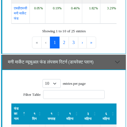
एचडीएफसी
0.05%
0.19%
0.46%
1.82%
3.29%
6.2
मनी मार्केट
फंड
Showing 1 to 10 of 25 entries
«
‹
1
2
3
›
»
मनी मार्केट म्यूचुअल फंड लंपसम रिटर्न (डायरेक्ट प्लान)
entries per page
Filter Table:
फंड
का
१
१
१
३
६
१
नाम
दिन
सप्ताह
महिना
महिना
महिना
वर्ष
फंड
१
१
१
३
६
१