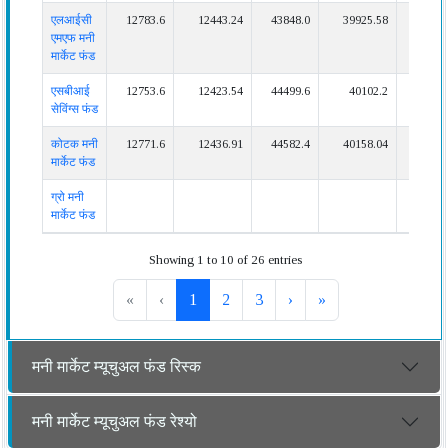
एलआईसी
12783.6
12443.24
43848.0
39925.58
एमएफ मनी
मार्केट फंड
एसबीआई
12753.6
12423.54
44499.6
40102.2
82548
सेविंग्स फंड
कोटक मनी
12771.6
12436.91
44582.4
40158.04
82740
मार्केट फंड
ग्रो मनी
मार्केट फंड
Showing 1 to 10 of 26 entries
«
‹
1
2
3
›
»
मनी मार्केट म्यूचुअल फंड रिस्क
मनी मार्केट म्यूचुअल फंड रेश्यो