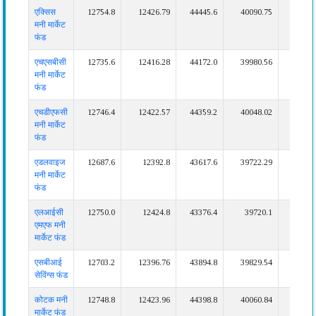
एक्सिस
12754.8
12426.79
44445.6
40090.75
82302.
मनी मार्केट
फंड
एचएसबीसी
12735.6
12416.28
44172.0
39980.56
मनी मार्केट
फंड
एचडीएफसी
12746.4
12422.57
44359.2
40048.02
82074.
मनी मार्केट
फंड
एडलवाइज
12687.6
12392.8
43617.6
39722.29
79038.
मनी मार्केट
फंड
एलआईसी
12750.0
12424.8
43376.4
39720.1
एमएफ मनी
मार्केट फंड
एसबीआई
12703.2
12396.76
43894.8
39829.54
80568.
सेविंग्स फंड
कोटक मनी
12748.8
12423.96
44398.8
40060.84
82248.
मार्केट फंड