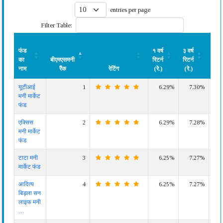
entries per page
Filter Table:
फंड
१ वर्ष
३ वर्ष
५ वर्
का
बीएमएसमनी
रिटर्न
रिटर्न
रिटर्
नाम
रैंक
रेटिंग
(रे.)
(रे.)
(रे.)
फंड
बीएमएसमनी
रेटिंग
१ वर्ष
३ वर्ष
५ वर्
यूटीआई
1
6.29%
7.30%
6.
का
रैंक
रिटर्न
रिटर्न
रिटर्
मनी मार्केट
नाम
(रे.)
(रे.)
(रे.)
फंड
एक्सिस
2
6.29%
7.28%
6.
मनी मार्केट
फंड
टाटा मनी
3
6.25%
7.27%
6.
मार्केट फंड
आदित्य
4
6.25%
7.27%
6.
बिड़ला सन
लाइफ मनी
…