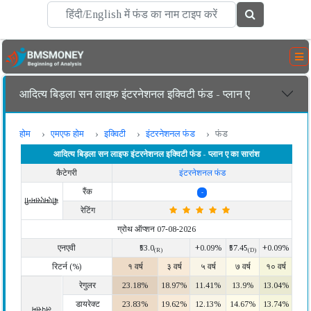
आदित्य बिड़ला सन लाइफ इंटरनेशनल इक्विटी फंड - प्लान ए
होम
एमएफ होम
इक्विटी
इंटरनेशनल फंड
फंड
आदित्य बिड़ला सन लाइफ इंटरनेशनल इक्विटी फंड - प्लान ए का सारांश
कैटेगरी
इंटरनेशनल फंड
रैंक
-
बीएमएसमनी
रेटिंग
ग्रोथ ऑप्शन 07-08-2026
एनएवी
₹53.0
+0.09%
₹57.45
+0.09%
(R)
(D)
रिटर्न (%)
१ वर्ष
३ वर्ष
५ वर्ष
७ वर्ष
१० वर्ष
रेगुलर
23.18%
18.97%
11.41%
13.9%
13.04%
डायरेक्ट
23.83%
19.62%
12.13%
14.67%
13.74%
लंपसम