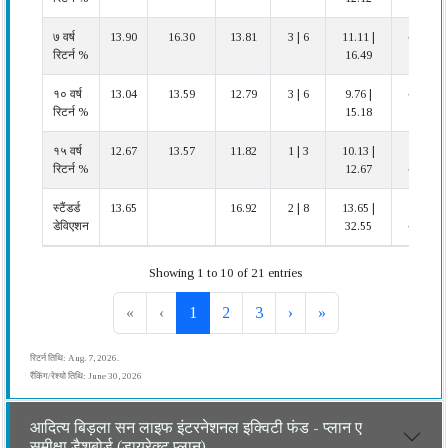
७ वर्ष
13.90
16.30
13.81
3 | 6
11.11 |
अच्छा
रिटर्न %
16.49
१० वर्ष
13.04
13.59
12.79
3 | 6
9.76 |
अच्छा
रिटर्न %
15.18
१५ वर्ष
12.67
13.57
11.82
1 | 3
10.13 |
बहुत
रिटर्न %
12.67
अच्छा
स्टैंडर्ड
13.65
16.92
2 | 8
13.65 |
बहुत
डेविएशन
32.55
अच्छा
Showing 1 to 10 of 21 entries
«
‹
1
2
3
›
»
रिटर्न तिथि: Aug. 7, 2026.
रैंकिंग/रेश्यो तिथि: June 30, 2026
आदित्य बिड़ला सन लाइफ इंटरनेशनल इक्विटी फंड - प्लान ए
समीक्षा डैशबोर्ड (डायरेक्ट प्लान)