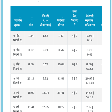
फंड
निफ्टी
रैंक
कैटेगरी
प्रदर्शन
५००
कैटेगरी
कैटेगरी
न्यूनतम |
सूचक
फंड
टीआरआई
औसत
में
अधिकतम
प्रदर्शन
प्रदर्शन
फंड
निफ्टी
कैटेगरी
फंड
कैटेगरी
प्रदर्शन
१ माँह
1.34
1.68
1.47
4 | 7
-2.96 |
अच्छा
सूचक
५००
औसत
रैंक
न्यूनतम |
रिटर्न %
6.14
टीआरआई
कैटेगरी
अधिकतम
में
३ माँह
3.07
2.71
3.56
4 | 7
-6.70 |
अच्छा
रिटर्न %
9.42
६ माँह
8.80
0.77
19.09
6 | 7
8.80 |
औसत
रिटर्न %
62.62
१ वर्ष
23.18
5.52
41.88
5 | 7
20.97 |
औसत
रिटर्न %
129.43
३ वर्ष
18.97
12.94
23.41
4 | 7
14.53 |
अच्छा
रिटर्न %
54.19
५ वर्ष
11.41
12.35
10.77
2 | 5
7.72 |
बहुत
रिटर्न %
12.12
अच्छा