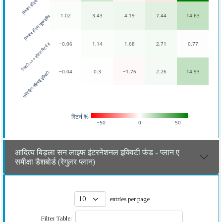
निप्पॉन इंडिया ताईवान इक्
1.02
3.43
4.19
7.44
14.63
निप्पॉन इंडिया यूएस इक्वि
−0.06
1.14
1.68
2.71
0.77
निफ्टी ५०० टोटल रिटर्न इं
−0.04
0.3
−1.76
2.26
14.93
फ्रेंकलिन एशियाई इक्विटी 
रिटर्न %
−50
0
50
आदित्य बिड़ला सन लाइफ इंटरनेशनल इक्विटी फंड - प्लान ए
समीक्षा डैशबोर्ड (रेगुलर प्लान)
entries per page
Filter Table: