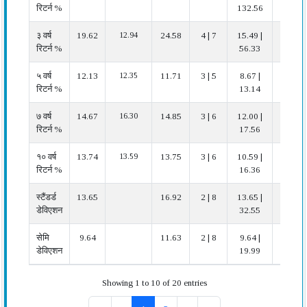
रिटर्न %
132.56
३ वर्ष
19.62
12.94
24.58
4 | 7
15.49 |
अच्छा
रिटर्न %
56.33
५ वर्ष
12.13
12.35
11.71
3 | 5
8.67 |
अच्छा
रिटर्न %
13.14
७ वर्ष
14.67
16.30
14.85
3 | 6
12.00 |
अच्छा
रिटर्न %
17.56
१० वर्ष
13.74
13.59
13.75
3 | 6
10.59 |
अच्छा
रिटर्न %
16.36
स्टैंडर्ड
13.65
16.92
2 | 8
13.65 |
बहुत
डेविएशन
32.55
अच्छा
सेमि
9.64
11.63
2 | 8
9.64 |
बहुत
डेविएशन
19.99
अच्छा
Showing 1 to 10 of 20 entries