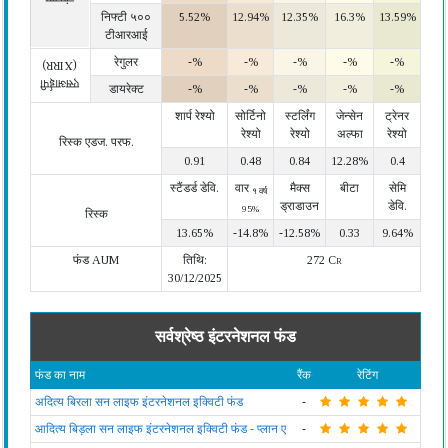
निफ्टी ५००
5.52%
12.94%
12.35%
16.3%
13.59%
टीआरआई
रेगुलर
-%
-%
-%
-%
-%
(XIRR)
एसआईपी
डायरेक्ट
-%
-%
-%
-%
-%
शार्प रेश्यो
सोर्टिनो
स्टर्लिंग
जेन्सेन
ट्रेनर
रेश्यो
रेश्यो
अल्फा
रेश्यो
रिस्क एडज. परफ.
0.91
0.48
0.84
12.28%
0.4
स्टैंडर्ड डेवि.
वार
मैक्स
बीटा
सेमि
१ वर्ष
ड्राडाउन
डेवि.
95%
रिस्क
13.65%
-14.8%
-12.58%
0.33
9.64%
फंड AUM
तिथि:
272 Cr
30/12/2025
सर्वश्रेष्ठ इंटरनेशनल फंड
फंड का नाम
रैंक
रेटिंग
अदित्य बिरला सन लाइफ इंटरनेशनल इक्विटी फंड
-
आदित्य बिड़ला सन लाइफ इंटरनेशनल इक्विटी फंड - प्लान ए
-