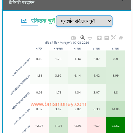
कैटेगरी प्रदर्शन
संकेतक चुनें
शॉर्ट टर्म रिटर्न % (रेगुलर): 07-08-2026
१ दिन
१ सप्ताह
१ मास
३ मास
६ मास
0.09
1.75
1.34
3.07
8.8
अदित्य बिरला सन लाइफ इंटर
1.53
3.92
6.14
9.42
8.99
आईसीआईसीआई प्रूडेंशियल अम
0.09
1.75
1.34
3.07
8.8
आदित्य बिड़ला सन लाइफ इंट
www.bmsmoney.com
0.37
3.02
2.02
6.33
14.88
निप्पॉन इंडिया जापान इक्व
−2.07
11.91
−2.96
−6.7
62.62