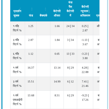
फंड
रैंक
कैटेगरी
प्रदर्शन
कैटेगरी
कैटेगरी
न्यूनतम |
सूचक
फंड
बेंचमार्क
औसत
में
अधिकतम
प्रदर्शन
प्रदर्शन
फंड
बेंचमार्क
कैटेगरी
फंड
कैटेगरी
प्रदर्शन
१ माँह
1.25
1.66
24 | 34
0.25 |
औसत
सूचक
औसत
रैंक
न्यूनतम |
रिटर्न %
2.87
कैटेगरी
अधिकतम
में
३ माँह
2.87
1.84
3 | 34
-1.13 |
बहुत
रिटर्न %
3.67
अच्छा
६ माँह
1.12
0.65
13 | 33
-3.23 |
अच्छा
रिटर्न %
3.80
१ वर्ष
16.37
13.14
8 | 29
4.28 |
बहुत
रिटर्न %
22.88
अच्छा
३ वर्ष
15.51
14.99
6 | 12
7.41 |
अच्छा
रिटर्न %
21.46
१ वर्ष
13.68
8.31
6 | 29
-9.23 |
बहुत
एसआईपी
17.26
अच्छा
रिटर्न %