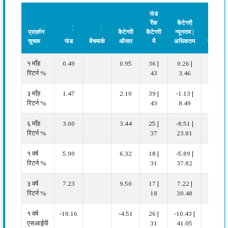
फंड
रैंक
कैटेगरी
प्रदर्शन
कैटेगरी
कैटेगरी
न्यूनतम |
सूचक
फंड
बेंचमार्क
औसत
में
अधिकतम
प्रदर्शन
प्रदर्शन
फंड
बेंचमार्क
कैटेगरी
फंड
कैटेगरी
प्रदर्शन
१ माँह
0.49
0.95
36 |
0.26 |
खराब
सूचक
औसत
रैंक
न्यूनतम |
रिटर्न %
43
3.46
कैटेगरी
अधिकतम
में
३ माँह
1.47
2.10
39 |
-1.13 |
खराब
रिटर्न %
43
8.49
६ माँह
3.00
3.44
25 |
-8.51 |
औसत
रिटर्न %
37
23.81
१ वर्ष
5.90
6.32
18 |
-5.89 |
औसत
रिटर्न %
31
37.82
३ वर्ष
7.23
9.50
17 |
7.22 |
खराब
रिटर्न %
18
30.48
१ वर्ष
-10.16
-4.51
26 |
-10.43 |
खराब
एसआईपी
31
41.05