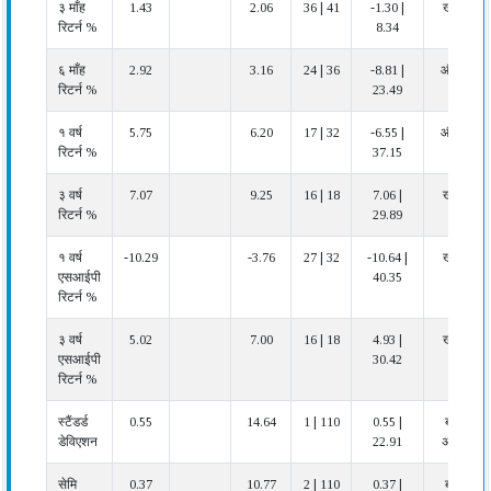
३ माँह
1.43
2.06
36 | 41
-1.30 |
खराब
रिटर्न %
8.34
६ माँह
2.92
3.16
24 | 36
-8.81 |
औसत
रिटर्न %
23.49
१ वर्ष
5.75
6.20
17 | 32
-6.55 |
औसत
रिटर्न %
37.15
३ वर्ष
7.07
9.25
16 | 18
7.06 |
खराब
रिटर्न %
29.89
१ वर्ष
-10.29
-3.76
27 | 32
-10.64 |
खराब
एसआईपी
40.35
रिटर्न %
३ वर्ष
5.02
7.00
16 | 18
4.93 |
खराब
एसआईपी
30.42
रिटर्न %
स्टैंडर्ड
0.55
14.64
1 | 110
0.55 |
बहुत
डेविएशन
22.91
अच्छा
सेमि
0.37
10.77
2 | 110
0.37 |
बहुत