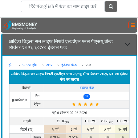
आदित्य बिड़ला सन लाइफ निफ्टी एसडीएल प्लस पीएसयू बॉन्ड
सितंबर २०२६ ६०:४० इंडेक्स फंड
होम
एमएफ होम
अन्य
इंडेक्स फंड
फंड
आदित्य बिड़ला सन लाइफ निफ्टी एसडीएल प्लस पीएसयू बॉन्ड सितंबर २०२६ ६०:४० इंडेक्स
फंड का सारांश
कैटेगरी
इंडेक्स फंड
रैंक
22
बीएमएसमनी
रेटिंग
ग्रोथ ऑप्शन 07-08-2026
एनएवी
₹13.16
+0.02%
₹13.26
+0.02%
(R)
(D)
रिटर्न (%)
१ वर्ष
३ वर्ष
५ वर्ष
७ वर्ष
१० वर्ष
रेगुलर
5.75%
7.07%
-%
-%
-%