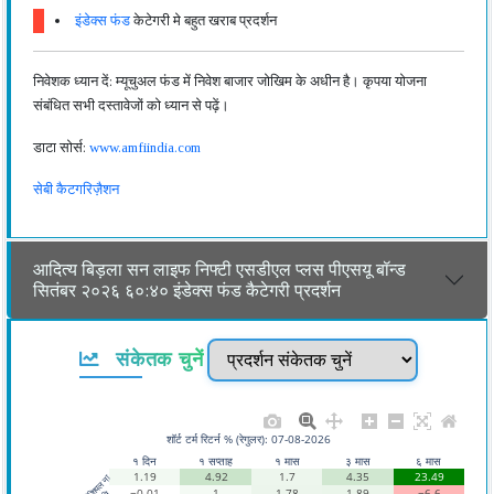
इंडेक्स फंड
केटेगरी मे बहुत खराब प्रदर्शन
निवेशक ध्यान दें: म्यूचुअल फंड में निवेश बाजार जोखिम के अधीन है। कृपया योजना
संबंधित सभी दस्तावेजों को ध्यान से पढ़ें।
डाटा सोर्स:
www.amfiindia.com
सेबी कैटगरिज़ैशन
आदित्य बिड़ला सन लाइफ निफ्टी एसडीएल प्लस पीएसयू बॉन्ड
सितंबर २०२६ ६०:४० इंडेक्स फंड कैटेगरी प्रदर्शन
संकेतक चुनें
शॉर्ट टर्म रिटर्न % (रेगुलर): 07-08-2026
१ दिन
१ सप्ताह
१ मास
३ मास
६ मास
1.19
4.92
1.7
4.35
23.49
−0.01
1
1.78
1.89
−6.6