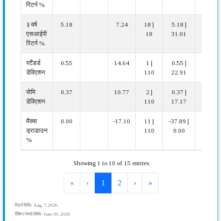
रिटर्न %
३ वर्ष
5.18
7.24
18 |
5.18 |
खराब
एसआईपी
18
31.01
रिटर्न %
स्टैंडर्ड
0.55
14.64
1 |
0.55 |
बहुत
डेविएशन
110
22.91
अच्छा
सेमि
0.37
10.77
2 |
0.37 |
बहुत
डेविएशन
110
17.17
अच्छा
मैक्स
0.00
-17.10
11 |
-37.89 |
बहुत
ड्राडाउन
110
0.00
अच्छा
%
Showing 1 to 10 of 15 entries
«
‹
1
2
›
»
रिटर्न तिथि: Aug. 7, 2026.
रैंकिंग/रेश्यो तिथि: June 30, 2026