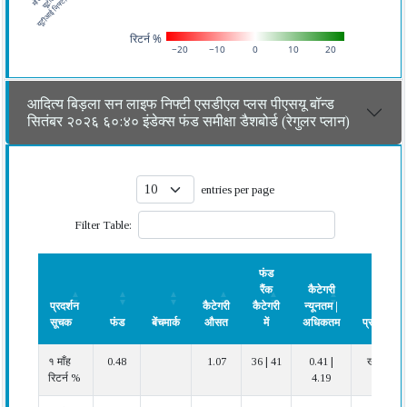
रिटर्न %
−20
−10
0
10
20
आदित्य बिड़ला सन लाइफ निफ्टी एसडीएल प्लस पीएसयू बॉन्ड
सितंबर २०२६ ६०:४० इंडेक्स फंड समीक्षा डैशबोर्ड (रेगुलर प्लान)
entries per page
Filter Table:
फंड
रैंक
कैटेगरी
प्रदर्शन
कैटेगरी
कैटेगरी
न्यूनतम |
सूचक
फंड
बेंचमार्क
औसत
में
अधिकतम
प्रदर्शन
प्रदर्शन
फंड
बेंचमार्क
कैटेगरी
फंड
कैटेगरी
प्रदर्शन
१ माँह
0.48
1.07
36 | 41
0.41 |
खराब
सूचक
औसत
रैंक
न्यूनतम |
रिटर्न %
4.19
कैटेगरी
अधिकतम
में