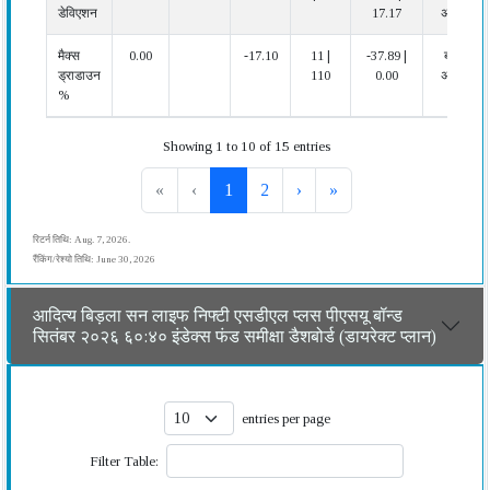
डेविएशन
17.17
अच्छा
मैक्स
0.00
-17.10
11 |
-37.89 |
बहुत
ड्राडाउन
110
0.00
अच्छा
%
Showing 1 to 10 of 15 entries
«
‹
1
2
›
»
रिटर्न तिथि: Aug. 7, 2026.
रैंकिंग/रेश्यो तिथि: June 30, 2026
आदित्य बिड़ला सन लाइफ निफ्टी एसडीएल प्लस पीएसयू बॉन्ड
सितंबर २०२६ ६०:४० इंडेक्स फंड समीक्षा डैशबोर्ड (डायरेक्ट प्लान)
entries per page
Filter Table: