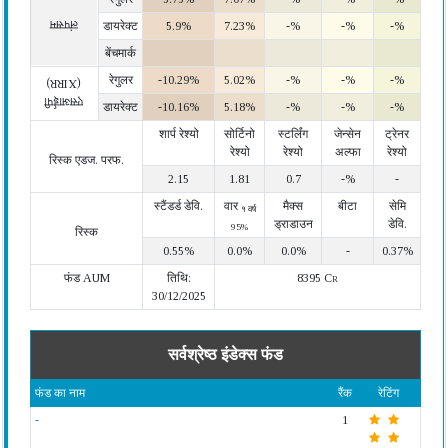
लंपसम
डायरेक्ट
5.9%
7.23%
-%
-%
-%
बेंचमार्क
रेगुलर
-10.29%
5.02%
-%
-%
-%
(XIRR)
एसआईपी
डायरेक्ट
-10.16%
5.18%
-%
-%
-%
शार्प रेश्यो
सोर्टिनो
स्टर्लिंग
जेन्सेन
ट्रेनर
रेश्यो
रेश्यो
अल्फा
रेश्यो
रिस्क एडज. परफ.
2.15
1.81
0.7
-%
-
स्टैंडर्ड डेवि.
वार
मैक्स
बीटा
सेमि
१ वर्ष
ड्राडाउन
डेवि.
95%
रिस्क
0.55%
0.0%
0.0%
-
0.37%
फंड AUM
तिथि:
8395 Cr
30/12/2025
सर्वश्रेष्ठ इंडेक्स फंड
फंड का नाम
रैंक
रेटिंग
-
1