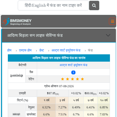
आदित्य बिड़ला सन लाइफ सेविंग्स फंड
होम
एमएफ होम
डेब्ट
अल्ट्रा शार्ट ड्यूरेशन फंड
फंड
आदित्य बिड़ला सन लाइफ सेविंग्स फंड का सारांश
कैटेगरी
अल्ट्रा शार्ट ड्यूरेशन फंड
रैंक
1
बीएमएसमनी
रेटिंग
ग्रोथ ऑप्शन 07-08-2026
एनएवी
₹587.85
+0.02%
₹600.06
+0.02%
(R)
(D)
रिटर्न (%)
१ वर्ष
३ वर्ष
५ वर्ष
७ वर्ष
१० वर्ष
रेगुलर
6.32%
7.27%
6.49%
6.41%
6.85%
लंपसम
डायरेक्ट
6.6%
7.51%
6.7%
6.6%
7.03%