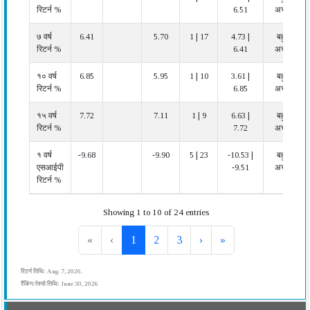
रिटर्न %
6.51
अच्छा
७ वर्ष
6.41
5.70
1 | 17
4.73 |
बहुत
रिटर्न %
6.41
अच्छा
१० वर्ष
6.85
5.95
1 | 10
3.61 |
बहुत
रिटर्न %
6.85
अच्छा
१५ वर्ष
7.72
7.11
1 | 9
6.63 |
बहुत
रिटर्न %
7.72
अच्छा
१ वर्ष
-9.68
-9.90
5 | 23
-10.53 |
बहुत
एसआईपी
-9.51
अच्छा
रिटर्न %
Showing 1 to 10 of 24 entries
«
‹
1
2
3
›
»
रिटर्न तिथि: Aug. 7, 2026.
रैंकिंग/रेश्यो तिथि: June 30, 2026