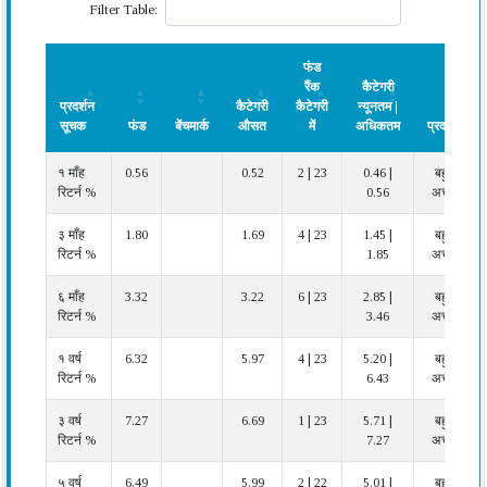
Filter Table:
फंड
रैंक
कैटेगरी
प्रदर्शन
कैटेगरी
कैटेगरी
न्यूनतम |
सूचक
फंड
बेंचमार्क
औसत
में
अधिकतम
प्रदर्शन
प्रदर्शन
फंड
बेंचमार्क
कैटेगरी
फंड
कैटेगरी
प्रदर्शन
१ माँह
0.56
0.52
2 | 23
0.46 |
बहुत
सूचक
औसत
रैंक
न्यूनतम |
रिटर्न %
0.56
अच्छा
कैटेगरी
अधिकतम
में
३ माँह
1.80
1.69
4 | 23
1.45 |
बहुत
रिटर्न %
1.85
अच्छा
६ माँह
3.32
3.22
6 | 23
2.85 |
बहुत
रिटर्न %
3.46
अच्छा
१ वर्ष
6.32
5.97
4 | 23
5.20 |
बहुत
रिटर्न %
6.43
अच्छा
३ वर्ष
7.27
6.69
1 | 23
5.71 |
बहुत
रिटर्न %
7.27
अच्छा
५ वर्ष
6.49
5.99
2 | 22
5.01 |
बहुत