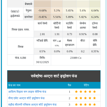
बेंचमार्क
रेगुलर
-9.68%
5.3%
5.65%
5.6%
6.04%
(XIRR)
एसआईपी
डायरेक्ट
-9.45%
5.56%
5.89%
5.82%
6.24%
शार्प रेश्यो
सोर्टिनो
स्टर्लिंग
जेन्सेन
ट्रेनर
रेश्यो
रेश्यो
अल्फा
रेश्यो
रिस्क एडज. परफ.
2.81
1.91
0.73
0.91%
0.08
स्टैंडर्ड डेवि.
वार
मैक्स
बीटा
सेमि
१ वर्ष
ड्राडाउन
डेवि.
95%
रिस्क
0.5%
0.0%
0.0%
0.2
0.35%
फंड AUM
तिथि:
23089 Cr
30/12/2025
सर्वश्रेष्ठ अल्ट्रा शार्ट ड्यूरेशन फंड
फंड का नाम
रैंक
रेटिंग
आदित्य बिड़ला सन लाइफ सेविंग्स फंड
1
मीरए एसेट अल्ट्रा शॉर्ट ड्यूरेशन फंड
2
बड़ौदा बीएनपी परिबास अल्ट्रा शॉर्ट ड्यूरेशन फंड
3