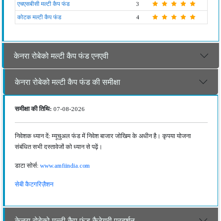
एचएसबीसी मल्टी कैप फंड
3
कोटक मल्टी कैप फंड
4
केनरा रोबेको मल्टी कैप फंड एनएवी
केनरा रोबेको मल्टी कैप फंड की समीक्षा
समीक्षा की तिथि:
07-08-2026
निवेशक ध्यान दें: म्यूचुअल फंड में निवेश बाजार जोखिम के अधीन है। कृपया योजना
संबंधित सभी दस्तावेजों को ध्यान से पढ़ें।
डाटा सोर्स:
www.amfiindia.com
सेबी कैटगरिज़ैशन
केनरा रोबेको मल्टी कैप फंड कैटेगरी प्रदर्शन