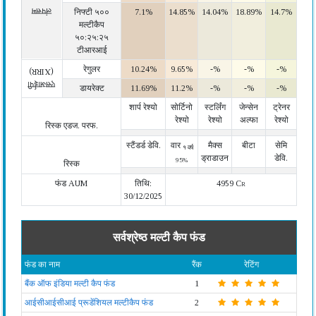
लंपसम
निफ्टी ५००
7.1%
14.85%
14.04%
18.89%
14.7%
मल्टीकैप
५०:२५:२५
टीआरआई
रेगुलर
10.24%
9.65%
-%
-%
-%
(XIRR)
एसआईपी
डायरेक्ट
11.69%
11.2%
-%
-%
-%
शार्प रेश्यो
सोर्टिनो
स्टर्लिंग
जेन्सेन
ट्रेनर
रेश्यो
रेश्यो
अल्फा
रेश्यो
रिस्क एडज. परफ.
स्टैंडर्ड डेवि.
वार
मैक्स
बीटा
सेमि
१ वर्ष
ड्राडाउन
डेवि.
95%
रिस्क
फंड AUM
तिथि:
4959 Cr
30/12/2025
सर्वश्रेष्ठ मल्टी कैप फंड
फंड का नाम
रैंक
रेटिंग
बैंक ऑफ इंडिया मल्टी कैप फंड
1
आईसीआईसीआई प्रूडेंशियल मल्टीकैप फंड
2