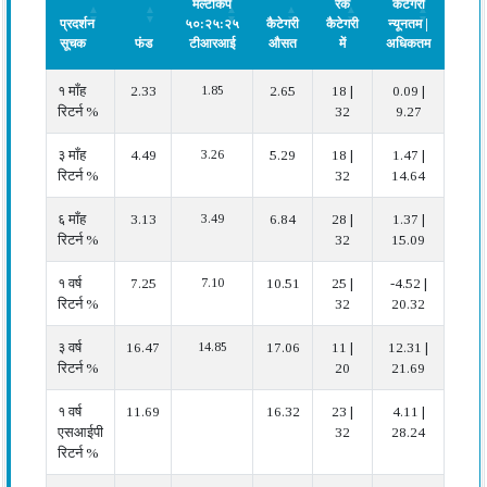
मल्टीकैप
रैंक
कैटेगरी
प्रदर्शन
५०:२५:२५
कैटेगरी
कैटेगरी
न्यूनतम |
सूचक
फंड
टीआरआई
औसत
में
अधिकतम
प्रदर्
प्रदर्शन
फंड
निफ्टी ५००
कैटेगरी
फंड
कैटेगरी
प्रदर्
१ माँह
2.33
1.85
2.65
18 |
0.09 |
औस
सूचक
मल्टीकैप
औसत
रैंक
न्यूनतम |
रिटर्न %
32
9.27
५०:२५:२५
कैटेगरी
अधिकतम
टीआरआई
में
३ माँह
4.49
3.26
5.29
18 |
1.47 |
औस
रिटर्न %
32
14.64
६ माँह
3.13
3.49
6.84
28 |
1.37 |
खरा
रिटर्न %
32
15.09
१ वर्ष
7.25
7.10
10.51
25 |
-4.52 |
खरा
रिटर्न %
32
20.32
३ वर्ष
16.47
14.85
17.06
11 |
12.31 |
औस
रिटर्न %
20
21.69
१ वर्ष
11.69
16.32
23 |
4.11 |
औस
एसआईपी
32
28.24
रिटर्न %