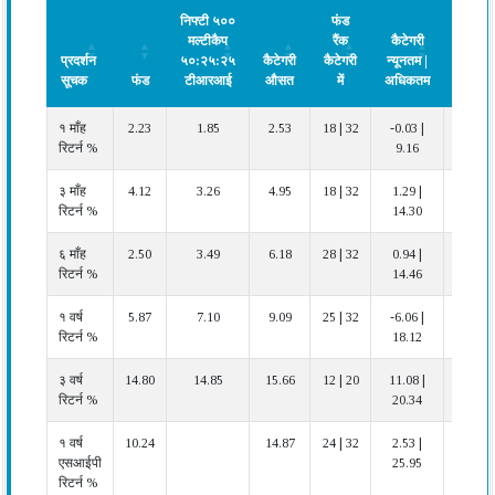
निफ्टी ५००
फंड
मल्टीकैप
रैंक
कैटेगरी
प्रदर्शन
५०:२५:२५
कैटेगरी
कैटेगरी
न्यूनतम |
सूचक
फंड
टीआरआई
औसत
में
अधिकतम
प्रदर्शन
प्रदर्शन
फंड
निफ्टी ५००
कैटेगरी
फंड
कैटेगरी
प्रदर्शन
१ माँह
2.23
1.85
2.53
18 | 32
-0.03 |
औसत
सूचक
मल्टीकैप
औसत
रैंक
न्यूनतम |
रिटर्न %
9.16
५०:२५:२५
कैटेगरी
अधिकतम
टीआरआई
में
३ माँह
4.12
3.26
4.95
18 | 32
1.29 |
औसत
रिटर्न %
14.30
६ माँह
2.50
3.49
6.18
28 | 32
0.94 |
खराब
रिटर्न %
14.46
१ वर्ष
5.87
7.10
9.09
25 | 32
-6.06 |
खराब
रिटर्न %
18.12
३ वर्ष
14.80
14.85
15.66
12 | 20
11.08 |
औसत
रिटर्न %
20.34
१ वर्ष
10.24
14.87
24 | 32
2.53 |
औसत
एसआईपी
25.95
रिटर्न %