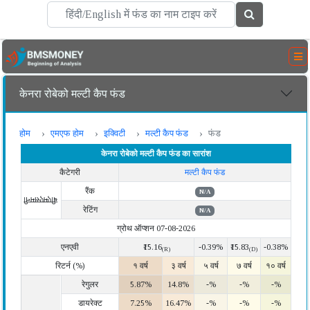
केनरा रोबेको मल्टी कैप फंड
होम
एमएफ होम
इक्विटी
मल्टी कैप फंड
फंड
केनरा रोबेको मल्टी कैप फंड का सारांश
कैटेगरी
मल्टी कैप फंड
रैंक
N/A
बीएमएसमनी
रेटिंग
N/A
ग्रोथ ऑप्शन 07-08-2026
एनएवी
₹15.16
-0.39%
₹15.83
-0.38%
(R)
(D)
रिटर्न (%)
१ वर्ष
३ वर्ष
५ वर्ष
७ वर्ष
१० वर्ष
रेगुलर
5.87%
14.8%
-%
-%
-%
डायरेक्ट
7.25%
16.47%
-%
-%
-%