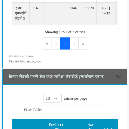
३ वर्ष
9.65
10.46
11 | 20
6.26 |
औसत
एसआईपी
14.12
रिटर्न %
Showing 1 to 7 of 7 entries
«
‹
1
›
»
रिटर्न तिथि: Aug. 7, 2026.
रैंकिंग/रेश्यो तिथि: June 30, 2026
केनरा रोबेको मल्टी कैप फंड समीक्षा डैशबोर्ड (डायरेक्ट प्लान)
entries per page
Filter Table:
निफ्टी ५००
फंड