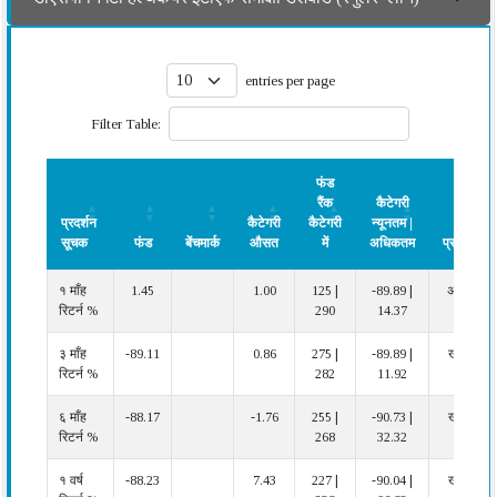
entries per page
Filter Table:
फंड
रैंक
कैटेगरी
प्रदर्शन
कैटेगरी
कैटेगरी
न्यूनतम |
सूचक
फंड
बेंचमार्क
औसत
में
अधिकतम
प्रदर्शन
प्रदर्शन
फंड
बेंचमार्क
कैटेगरी
फंड
कैटेगरी
प्रदर्शन
१ माँह
1.45
1.00
125 |
-89.89 |
अच्छा
सूचक
औसत
रैंक
न्यूनतम |
रिटर्न %
290
14.37
कैटेगरी
अधिकतम
में
३ माँह
-89.11
0.86
275 |
-89.89 |
खराब
रिटर्न %
282
11.92
६ माँह
-88.17
-1.76
255 |
-90.73 |
खराब
रिटर्न %
268
32.32
१ वर्ष
-88.23
7.43
227 |
-90.04 |
खराब