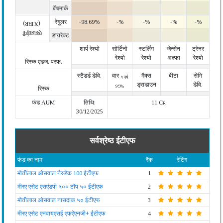
बेंचमार्क
रेगुलर
-98.69%
-%
-%
-%
-%
(XIRR)
एसआईपी
डायरेक्ट
शार्प रेश्यो
सोर्टिनो
स्टर्लिंग
जेन्सेन
ट्रेनर
रेश्यो
रेश्यो
अल्फा
रेश्यो
रिस्क एडज. परफ.
स्टैंडर्ड डेवि.
वार
मैक्स
बीटा
सेमि
१ वर्ष
ड्राडाउन
डेवि.
95%
रिस्क
फंड AUM
तिथि:
11 Cr
30/12/2025
सर्वश्रेष्ठ ईटीएफ
फंड का नाम
रैंक
रेटिंग
मोतीलाल ओसवाल नैस्डैक 100 ईटीएफ
1
मीरए एसेट एसएंडपी ५०० टॉप ५० ईटीएफ
2
मोतीलाल ओसवाल नासदाक ५० ईटीएफ
3
मीरए एसेट एनवायएसई एफऐएनजी+ ईटीएफ
4