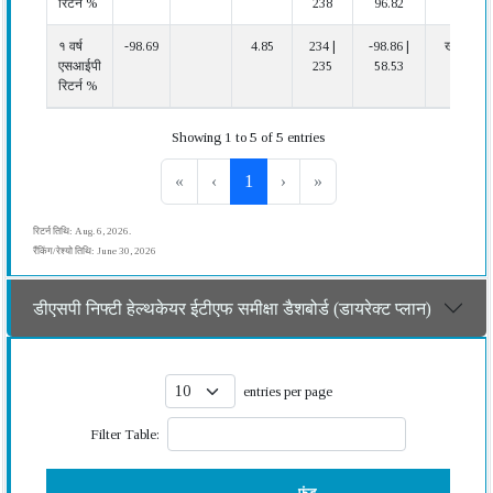
रिटर्न %
238
96.82
१ वर्ष
-98.69
4.85
234 |
-98.86 |
खराब
एसआईपी
235
58.53
रिटर्न %
Showing 1 to 5 of 5 entries
«
‹
1
›
»
रिटर्न तिथि: Aug. 6, 2026.
रैंकिंग/रेश्यो तिथि: June 30, 2026
डीएसपी निफ्टी हेल्थकेयर ईटीएफ समीक्षा डैशबोर्ड (डायरेक्ट प्लान)
entries per page
Filter Table: