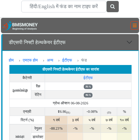
डीएसपी निफ्टी हेल्थकेयर ईटीएफ
होम
एमएफ होम
अन्य
ईटीएफ
फंड
डीएसपी निफ्टी हेल्थकेयर ईटीएफ का सारांश
कैटेगरी
ईटीएफ
रैंक
N/A
बीएमएसमनी
रेटिंग
N/A
ग्रोथ ऑप्शन 06-08-2026
एनएवी
₹16.86
-0.08%
%
(R)
(D)
रिटर्न (%)
१ वर्ष
३ वर्ष
५ वर्ष
७ वर्ष
१० वर्ष
रेगुलर
-88.23%
-%
-%
-%
-%
लंपसम
डायरेक्ट