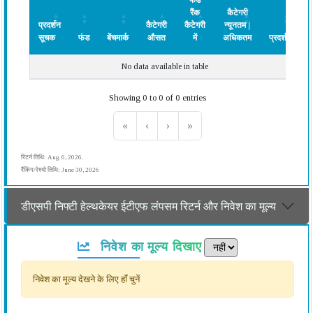
फंड
रैंक
कैटेगरी
प्रदर्शन
कैटेगरी
कैटेगरी
न्यूनतम |
सूचक
फंड
बेंचमार्क
औसत
में
अधिकतम
प्रदर्शन
प्रदर्शन
फंड
बेंचमार्क
कैटेगरी
फंड
कैटेगरी
प्रदर्शन
No data available in table
सूचक
औसत
रैंक
न्यूनतम |
कैटेगरी
अधिकतम
Showing 0 to 0 of 0 entries
में
«
‹
›
»
रिटर्न तिथि: Aug. 6, 2026.
रैंकिंग/रेश्यो तिथि: June 30, 2026
डीएसपी निफ्टी हेल्थकेयर ईटीएफ लंपसम रिटर्न और निवेश का मूल्य
निवेश का मूल्य दिखाए
निवेश का मूल्य देखने के लिए हाँ चुनें