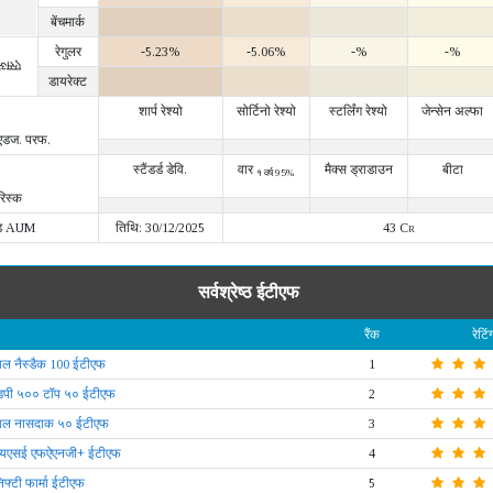
बेंचमार्क
रेगुलर
-5.23%
-5.06%
-%
-%
IRR)
डायरेक्ट
शार्प रेश्यो
सोर्टिनो रेश्यो
स्टर्लिंग रेश्यो
जेन्सेन अल्फा
 एडज. परफ.
स्टैंडर्ड डेवि.
वार
मैक्स ड्राडाउन
बीटा
१ वर्ष 95%
रिस्क
ड AUM
तिथि: 30/12/2025
43 Cr
सर्वश्रेष्ठ ईटीएफ
रैंक
रेटिं
ल नैस्डैक 100 ईटीएफ
1
ंडपी ५०० टॉप ५० ईटीएफ
2
ाल नासदाक ५० ईटीएफ
3
वायएसई एफऐएनजी+ ईटीएफ
4
निफ्टी फार्मा ईटीएफ
5