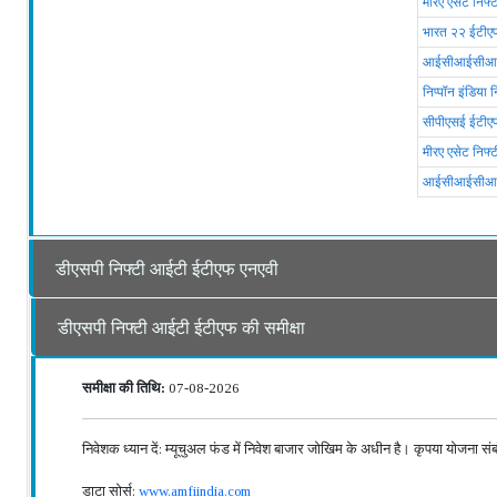
मीरए एसेट निफ्टी
भारत २२ ईटीए
आईसीआईसीआई प
निप्पॉन इंडिया
सीपीएसई ईटीए
मीरए एसेट निफ
आईसीआईसीआई प
डीएसपी निफ्टी आईटी ईटीएफ एनएवी
डीएसपी निफ्टी आईटी ईटीएफ की समीक्षा
समीक्षा की तिथि:
07-08-2026
निवेशक ध्यान दें: म्यूचुअल फंड में निवेश बाजार जोखिम के अधीन है। कृपया योजना संबंध
डाटा सोर्स:
www.amfiindia.com