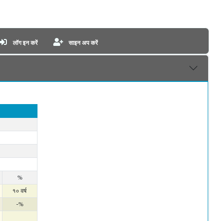
लॉग इन करें
साइन अप करें
%
१० वर्ष
-%