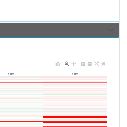
३ मास
६ मास