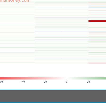
msmoney.com
60
−40
−20
0
20