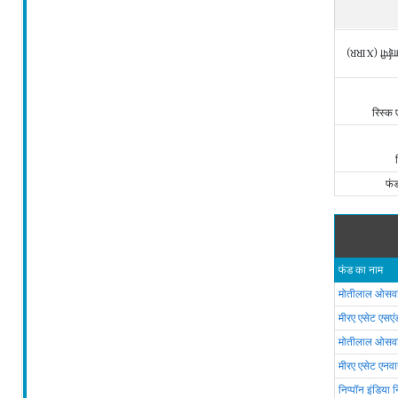
एसआईपी (X
रिस्क
फं
फंड का नाम
मोतीलाल ओसवा
मीरए एसेट एसए
मोतीलाल ओसव
मीरए एसेट एन
निप्पॉन इंडिया 