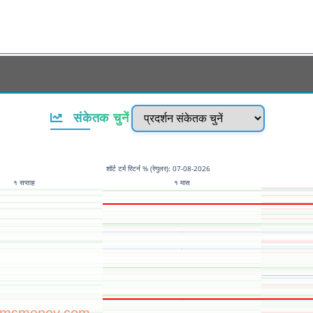
संकेतक चुनें
शॉर्ट टर्म रिटर्न % (रेगुलर): 07-08-2026
१ सप्ताह
१ मास