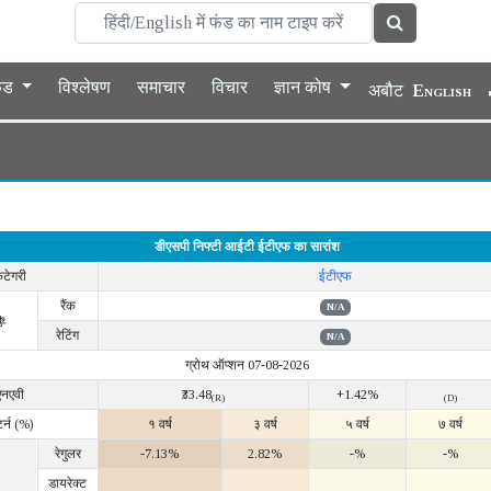
फंड
विश्लेषण
समाचार
विचार
ज्ञान कोष
अबौट
English
डीएसपी निफ्टी आईटी ईटीएफ का सारांश
ैटेगरी
ईटीएफ
रैंक
N/A
ी
रेटिंग
N/A
ग्रोथ ऑप्शन 07-08-2026
एनएवी
₹33.48
+1.42%
(R)
(D)
टर्न (%)
१ वर्ष
३ वर्ष
५ वर्ष
७ वर्ष
रेगुलर
-7.13%
2.82%
-%
-%
डायरेक्ट