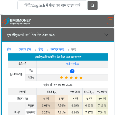
एचडीएफसी फ्लोटिंग रेट डेब्ट फंड
होम
एमएफ होम
डेब्ट
फ्लोटर फंड
फंड
एचडीएफसी फ्लोटिंग रेट डेब्ट फंड का सारांश
कैटेगरी
फ्लोटर फंड
रैंक
2
बीएमएसमनी
रेटिंग
ग्रोथ ऑप्शन 05-08-2026
एनएवी
₹53.51
+0.06%
₹54.73
+0.06%
(R)
(D)
रिटर्न (%)
१ वर्ष
३ वर्ष
५ वर्ष
७ वर्ष
१० वर्ष
रेगुलर
6.01%
7.56%
6.69%
6.93%
7.13%
लंपसम
डायरेक्ट
6.25%
7.81%
6.94%
7.17%
7.34%