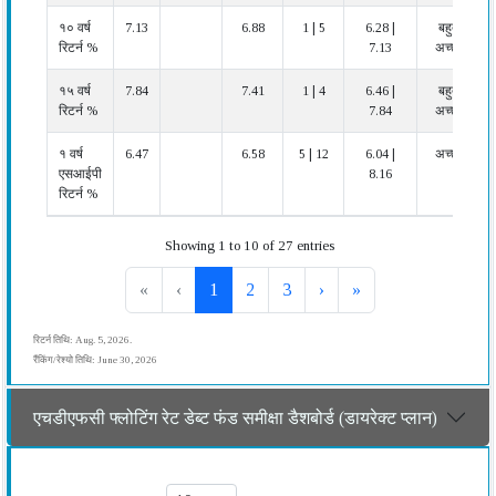
१० वर्ष
7.13
6.88
1 | 5
6.28 |
बहुत
रिटर्न %
7.13
अच्छा
१५ वर्ष
7.84
7.41
1 | 4
6.46 |
बहुत
रिटर्न %
7.84
अच्छा
१ वर्ष
6.47
6.58
5 | 12
6.04 |
अच्छा
एसआईपी
8.16
रिटर्न %
Showing 1 to 10 of 27 entries
«
‹
1
2
3
›
»
रिटर्न तिथि: Aug. 5, 2026.
रैंकिंग/रेश्यो तिथि: June 30, 2026
एचडीएफसी फ्लोटिंग रेट डेब्ट फंड समीक्षा डैशबोर्ड (डायरेक्ट प्लान)