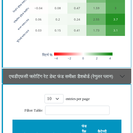
निप्पॉन इंडिया फ्लोटर फंड
−0.04
0.08
0.47
1.59
3
फ्रैंकलिन इंडिया फ्लोटिंग
0.06
0.2
0.24
2.55
3.7
बन्धन फ्लोटर फंड
0.03
0.15
0.41
1.73
3.1
यूटीआई फ्लोटर फंड
रिटर्न %
−4
−2
0
2
4
एचडीएफसी फ्लोटिंग रेट डेब्ट फंड समीक्षा डैशबोर्ड (रेगुलर प्लान)
entries per page
Filter Table:
फंड
रैंक
कैटेगरी