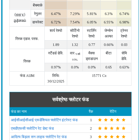
बेंचमार्क
रेगुलर
6.47%
7.29%
5.81%
6.3%
6.74%
(XIRR)
एसआईपी
डायरेक्ट
6.72%
7.54%
6.05%
6.55%
6.98%
शार्प रेश्यो
सोर्टिनो
स्टर्लिंग
जेन्सेन
ट्रेनर
रेश्यो
रेश्यो
अल्फा
रेश्यो
रिस्क एडज. परफ.
1.89
1.32
0.77
0.66%
0.03
स्टैंडर्ड डेवि.
वार
मैक्स
बीटा
सेमि
१ वर्ष
ड्राडाउन
डेवि.
95%
रिस्क
0.97%
0.0%
0.0%
0.65
0.63%
फंड AUM
तिथि:
15771 Cr
30/12/2025
सर्वश्रेष्ठ फ्लोटर फंड
फंड का नाम
रैंक
रेटिंग
आईसीआईसीआई प्रूडेंशियल फ्लोटिंग इंटरेस्ट फंड
1
एचडीएफसी फ्लोटिंग रेट डेब्ट फंड
2
आदित्य बिड़ला सन लाइफ फ्लोटिंग रेट फंड
3