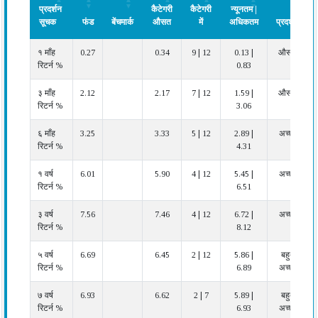
प्रदर्शन
कैटेगरी
कैटेगरी
न्यूनतम |
सूचक
फंड
बेंचमार्क
औसत
में
अधिकतम
प्रदर्शन
प्रदर्शन
फंड
बेंचमार्क
कैटेगरी
फंड
कैटेगरी
प्रदर्शन
१ माँह
0.27
0.34
9 | 12
0.13 |
औसत
सूचक
औसत
रैंक
न्यूनतम |
रिटर्न %
0.83
कैटेगरी
अधिकतम
में
३ माँह
2.12
2.17
7 | 12
1.59 |
औसत
रिटर्न %
3.06
६ माँह
3.25
3.33
5 | 12
2.89 |
अच्छा
रिटर्न %
4.31
१ वर्ष
6.01
5.90
4 | 12
5.45 |
अच्छा
रिटर्न %
6.51
३ वर्ष
7.56
7.46
4 | 12
6.72 |
अच्छा
रिटर्न %
8.12
५ वर्ष
6.69
6.45
2 | 12
5.86 |
बहुत
रिटर्न %
6.89
अच्छा
७ वर्ष
6.93
6.62
2 | 7
5.89 |
बहुत
रिटर्न %
6.93
अच्छा