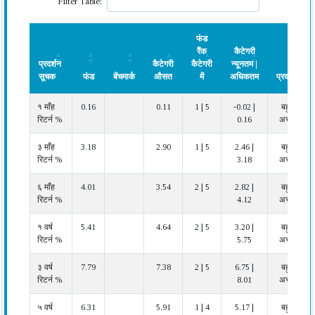
Filter Table:
फंड
रैंक
कैटेगरी
प्रदर्शन
कैटेगरी
कैटेगरी
न्यूनतम |
सूचक
फंड
बेंचमार्क
औसत
में
अधिकतम
प्रदर्शन
प्रदर्शन
फंड
बेंचमार्क
कैटेगरी
फंड
कैटेगरी
प्रदर्शन
१ माँह
0.16
0.11
1 | 5
-0.02 |
बहुत
सूचक
औसत
रैंक
न्यूनतम |
रिटर्न %
0.16
अच्छा
कैटेगरी
अधिकतम
में
३ माँह
3.18
2.90
1 | 5
2.46 |
बहुत
रिटर्न %
3.18
अच्छा
६ माँह
4.01
3.54
2 | 5
2.82 |
बहुत
रिटर्न %
4.12
अच्छा
१ वर्ष
5.41
4.64
2 | 5
3.20 |
बहुत
रिटर्न %
5.75
अच्छा
३ वर्ष
7.79
7.38
2 | 5
6.75 |
बहुत
रिटर्न %
8.01
अच्छा
५ वर्ष
6.31
5.91
1 | 4
5.17 |
बहुत