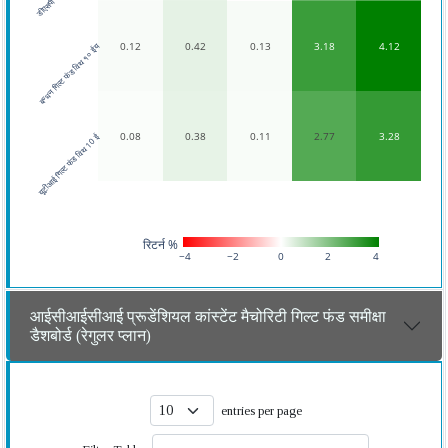
0.12
0.42
0.13
3.18
4.12
बन्धन गिल्ट फंड विथ १० ईय
0.08
0.38
0.11
2.77
3.28
यूटीआई गिल्ट फंड विथ 10 ई
रिटर्न %
−4
−2
0
2
4
आईसीआईसीआई प्रूडेंशियल कांस्टेंट मैचोरिटी गिल्ट फंड समीक्षा
डैशबोर्ड (रेगुलर प्लान)
entries per page