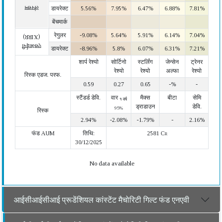
लंपसम
डायरेक्ट
5.56%
7.95%
6.47%
6.88%
7.81%
बेंचमार्क
रेगुलर
-9.08%
5.64%
5.91%
6.14%
7.04%
(XIRR)
एसआईपी
डायरेक्ट
-8.96%
5.8%
6.07%
6.31%
7.21%
शार्प रेश्यो
सोर्टिनो
स्टर्लिंग
जेन्सेन
ट्रेनर
रेश्यो
रेश्यो
अल्फा
रेश्यो
रिस्क एडज. परफ.
0.59
0.27
0.65
-%
-
स्टैंडर्ड डेवि.
वार
मैक्स
बीटा
सेमि
१ वर्ष
ड्राडाउन
डेवि.
95%
रिस्क
2.94%
-2.08%
-1.79%
-
2.16%
फंड AUM
तिथि:
2581 Cr
30/12/2025
No data available
आईसीआईसीआई प्रूडेंशियल कांस्टेंट मैचोरिटी गिल्ट फंड एनएवी