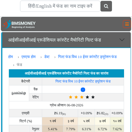
आईसीआईसीआई प्रूडेंशियल कांस्टेंट मैचोरिटी गिल्ट फंड
होम
एमएफ होम
डेब्ट
गिल्ट फंड विथ 10 ईयर कांस्टेंट ड्यूरेशन फंड
फंड
आईसीआईसीआई प्रूडेंशियल कांस्टेंट मैचोरिटी गिल्ट फंड का सारांश
कैटेगरी
गिल्ट फंड विथ 10 ईयर कांस्टेंट ड्यूरेशन फंड
रैंक
-
बीएमएसमनी
रेटिंग
ग्रोथ ऑप्शन 06-08-2026
एनएवी
₹26.19
+0.09%
₹26.82
+0.09%
(R)
(D)
रिटर्न (%)
१ वर्ष
३ वर्ष
५ वर्ष
७ वर्ष
१० वर्ष
रेगुलर
5.41%
7.79%
6.31%
6.72%
7.62%