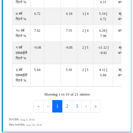
रिटर्न %
6.31
अच्छा
७ वर्ष
6.72
6.18
1 | 4
5.34 |
बहुत
रिटर्न %
6.72
अच्छा
१० वर्ष
7.62
7.35
2 | 4
6.28 |
अच्छा
रिटर्न %
7.98
१ वर्ष
-9.08
-9.85
2 | 5
-11.12 |
बहुत
एसआईपी
-8.82
अच्छा
रिटर्न %
३ वर्ष
5.64
5.03
2 | 5
4.12 |
बहुत
एसआईपी
5.84
अच्छा
रिटर्न %
Showing 1 to 10 of 21 entries
«
‹
1
2
3
›
»
रिटर्न तिथि: Aug. 6, 2026.
रैंकिंग/रेश्यो तिथि: June 30, 2026