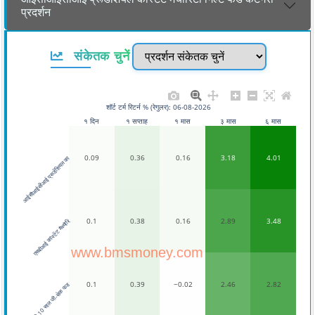
प्रदर्शन
संकेतक चुनें
शॉर्ट टर्म रिटर्न % (रेगुलर): 06-08-2026
१ दिन
१ सप्ताह
१ मास
३ मास
६ मास
0.09
0.36
0.16
3.18
4.01
आईसीआईसीआई प्रूडेंशियल का
0.1
0.38
0.16
2.89
3.48
एसबीआई कांस्टेंट मैच्योरि
www.bmsmoney.com
0.1
0.39
−0.02
2.46
2.82
डीएसपी 10 साल जी-सेक फंड