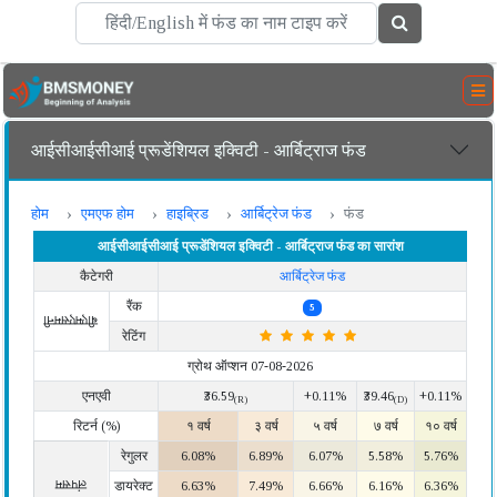
आईसीआईसीआई प्रूडेंशियल इक्विटी - आर्बिट्राज फंड
होम
एमएफ होम
हाइब्रिड
आर्बिट्रेज फंड
फंड
आईसीआईसीआई प्रूडेंशियल इक्विटी - आर्बिट्राज फंड का सारांश
कैटेगरी
आर्बिट्रेज फंड
रैंक
5
बीएमएसमनी
रेटिंग
ग्रोथ ऑप्शन 07-08-2026
एनएवी
₹36.59
+0.11%
₹39.46
+0.11%
(R)
(D)
रिटर्न (%)
१ वर्ष
३ वर्ष
५ वर्ष
७ वर्ष
१० वर्ष
रेगुलर
6.08%
6.89%
6.07%
5.58%
5.76%
लंपसम
डायरेक्ट
6.63%
7.49%
6.66%
6.16%
6.36%