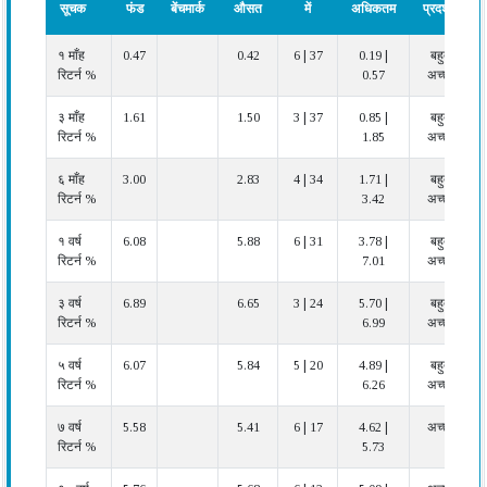
सूचक
फंड
बेंचमार्क
औसत
में
अधिकतम
प्रदर्शन
प्रदर्शन
फंड
बेंचमार्क
कैटेगरी
फंड
कैटेगरी
प्रदर्शन
१ माँह
0.47
0.42
6 | 37
0.19 |
बहुत
सूचक
औसत
रैंक
न्यूनतम |
रिटर्न %
0.57
अच्छा
कैटेगरी
अधिकतम
में
३ माँह
1.61
1.50
3 | 37
0.85 |
बहुत
रिटर्न %
1.85
अच्छा
६ माँह
3.00
2.83
4 | 34
1.71 |
बहुत
रिटर्न %
3.42
अच्छा
१ वर्ष
6.08
5.88
6 | 31
3.78 |
बहुत
रिटर्न %
7.01
अच्छा
३ वर्ष
6.89
6.65
3 | 24
5.70 |
बहुत
रिटर्न %
6.99
अच्छा
५ वर्ष
6.07
5.84
5 | 20
4.89 |
बहुत
रिटर्न %
6.26
अच्छा
७ वर्ष
5.58
5.41
6 | 17
4.62 |
अच्छा
रिटर्न %
5.73