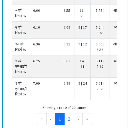
५ वर्ष
6.66
6.55
11 |
5.75 |
औसत
रिटर्न %
20
6.96
७ वर्ष
6.16
6.09
9 | 17
5.24 |
अच्छा
रिटर्न %
6.45
१० वर्ष
6.36
6.33
7 | 12
5.65 |
औसत
रिटर्न %
6.56
१ वर्ष
6.75
6.67
14 |
5.11 |
अच्छा
एसआईपी
31
7.82
रिटर्न %
३ वर्ष
7.09
6.98
9 | 24
6.31 |
अच्छा
एसआईपी
7.25
रिटर्न %
Showing 1 to 10 of 20 entries
«
‹
1
2
›
»