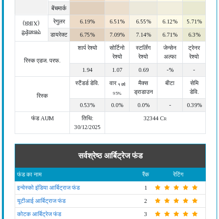
बेंचमार्क
रेगुलर
6.19%
6.51%
6.55%
6.12%
5.71%
(XIRR)
एसआईपी
डायरेक्ट
6.75%
7.09%
7.14%
6.71%
6.3%
शार्प रेश्यो
सोर्टिनो
स्टर्लिंग
जेन्सेन
ट्रेनर
रेश्यो
रेश्यो
अल्फा
रेश्यो
रिस्क एडज. परफ.
1.94
1.07
0.69
-%
-
स्टैंडर्ड डेवि.
वार
मैक्स
बीटा
सेमि
१ वर्ष
ड्राडाउन
डेवि.
95%
रिस्क
0.53%
0.0%
0.0%
-
0.39%
फंड AUM
तिथि:
32344 Cr
30/12/2025
सर्वश्रेष्ठ आर्बिट्रेज फंड
फंड का नाम
रैंक
रेटिंग
इन्वेस्को इंडिया आर्बिट्राज फंड
1
यूटीआई आर्बिट्राज फंड
2
कोटक आर्बिट्रेज फंड
3