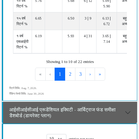
१० वर्ष
5.76
5.68
6 | 12
5.09 |
अच्छा
रिटर्न %
5.90
१५ वर्ष
6.65
6.50
3 | 9
6.13 |
बहुत
रिटर्न %
6.72
अच्छा
१ वर्ष
6.19
5.93
4 | 31
3.65 |
बहुत
एसआईपी
7.14
अच्छा
रिटर्न %
Showing 1 to 10 of 22 entries
«
‹
1
2
3
›
»
रिटर्न तिथि: Aug. 7, 2026.
रैंकिंग/रेश्यो तिथि: June 30, 2026
आईसीआईसीआई प्रूडेंशियल इक्विटी - आर्बिट्राज फंड समीक्षा
डैशबोर्ड (डायरेक्ट प्लान)
entries per page