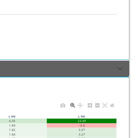
३ मास
६ मास
4.35
23.49
1.89
−6.6
1.82
3.07
1.84
3.27