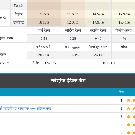
बेंचमार्क
रेगुलर
17.74%
11.68%
14.52%
15.97%
IRR)
डायरेक्ट
18.18%
12.08%
14.93%
16.41%
शार्प रेश्यो
सोर्टिनो रेश्यो
स्टर्लिंग रेश्यो
जेन्सेन अल्फा
 एडज. परफ.
0.56
0.28
0.49
-%
स्टैंडर्ड डेवि.
वार
मैक्स ड्राडाउन
बीटा
१ वर्ष 95%
रिस्क
20.11%
-32.53%
-26.1%
-
ड AUM
तिथि: 30/12/2025
8115 Cr
सर्वश्रेष्ठ इंडेक्स फंड
रैंक
1
्रूडेंशियल नासदाक १०० इंडेक्स फंड
2
3
4
5