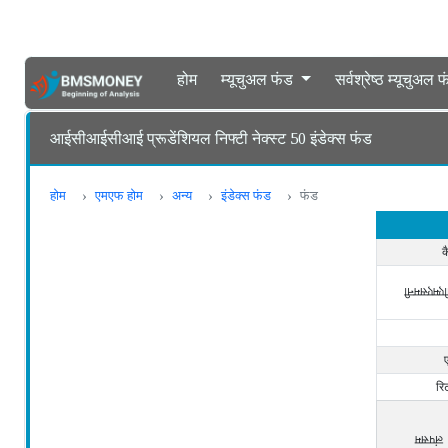
होम
म्यूचुअल फंड
सर्वश्रेष्ठ म्यूचुअल 
आईसीआईसीआई प्रूडेंशियल निफ्टी नेक्स्ट 50 इंडेक्स फंड
होम
एमएफ होम
अन्य
इंडेक्स फंड
फंड
क
बीएमएसमन
रि
लंपसम