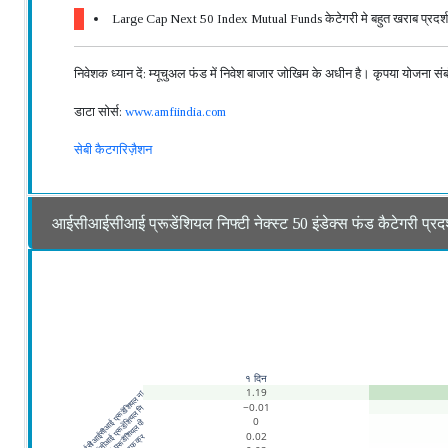
Large Cap Next 50 Index Mutual Funds केटेगरी मे बहुत खराब प्रदर्
निवेशक ध्यान दें: म्यूचुअल फंड में निवेश बाजार जोखिम के अधीन है। कृपया योजना संबंध
डाटा सोर्स:
www.amfiindia.com
सेबी कैटगरिज़ैशन
आईसीआईसीआई प्रूडेंशियल निफ्टी नेक्स्ट 50 इंडेक्स फंड कैटेगरी प्रदर
१ दिन
1.19
आईसीआईसीआई प्रूडेंशियल ना
−0.01
आईसीआईसीआई प्रूडेंशियल नि
0
0.02