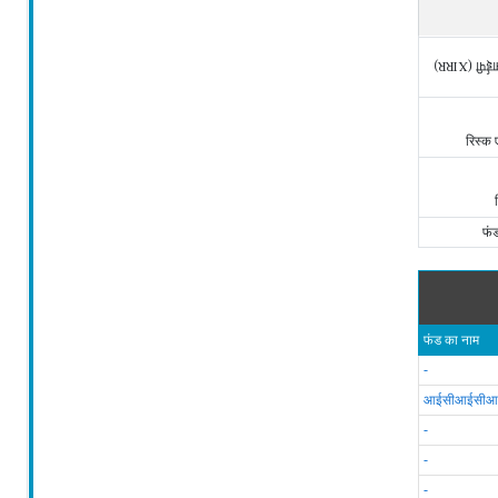
एसआईपी (X
रिस्क
फं
फंड का नाम
-
आईसीआईसीआई प
-
-
-