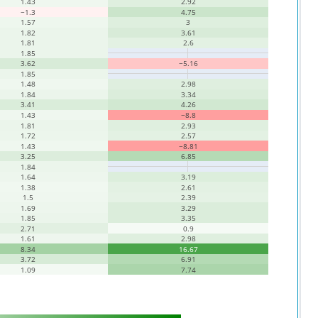
1.43
2.92
−1.3
4.75
1.57
3
1.82
3.61
1.81
2.6
1.85
3.62
−5.16
1.85
1.48
2.98
1.84
3.34
3.41
4.26
1.43
−8.8
1.81
2.93
1.72
2.57
1.43
−8.81
3.25
6.85
1.84
1.64
3.19
1.38
2.61
1.5
2.39
1.69
3.29
1.85
3.35
2.71
0.9
1.61
2.98
8.34
16.67
3.72
6.91
1.09
7.74