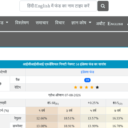
फंड
विश्लेषण
समाचार
विचार
ज्ञान कोष
अबौट
English
आईसीआईसीआई प्रूडेंशियल निफ्टी नेक्स्ट 50 इंडेक्स फंड का सारांश
ैटेगरी
इंडेक्स फंड
रैंक
39
ी
रेटिंग
ग्रोथ ऑप्शन 07-08-2026
एनएवी
₹65.68
+0.25%
₹69.5
(R)
(D)
टर्न (%)
१ वर्ष
३ वर्ष
५ वर्ष
७ वर्ष
रेगुलर
12.66%
18.51%
13.57%
16.33%
डायरेक्ट
13.08%
18.91%
13.99%
16.78%