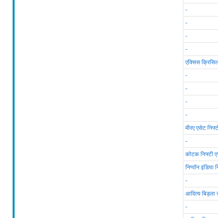
-
-
-
-
एक्सिस क्रिसि
-
-
-
-
मीरए एसेट निफ्
-
कोटक निफ्टी ए
निप्पॉन इंडिया
-
आदित्य बिड़ला
-