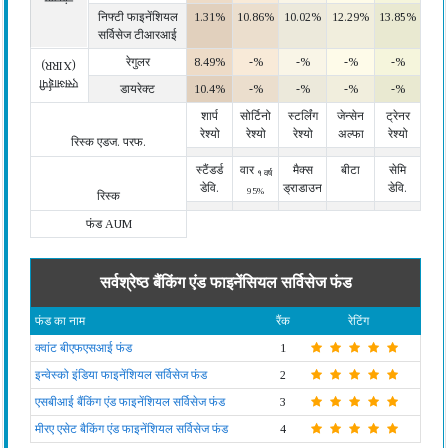
निफ्टी फाइनेंशियल
1.31%
10.86%
10.02%
12.29%
13.85%
सर्विसेज टीआरआई
रेगुलर
8.49%
-%
-%
-%
-%
(XIRR)
एसआईपी
डायरेक्ट
10.4%
-%
-%
-%
-%
शार्प
सोर्टिनो
स्टर्लिंग
जेन्सेन
ट्रेनर
रेश्यो
रेश्यो
रेश्यो
अल्फा
रेश्यो
रिस्क एडज. परफ.
स्टैंडर्ड
वार
मैक्स
बीटा
सेमि
१ वर्ष
डेवि.
ड्राडाउन
डेवि.
95%
रिस्क
फंड AUM
सर्वश्रेष्ठ बैंकिंग एंड फाइनेंसियल सर्विसेज फंड
फंड का नाम
रैंक
रेटिंग
क्वांट बीएफएसआई फंड
1
इन्वेस्को इंडिया फाइनेंशियल सर्विसेज फंड
2
एसबीआई बैंकिंग एंड फाइनेंशियल सर्विसेज फंड
3
मीरए एसेट बैकिंग एंड फाइनेंशियल सर्विसेज फंड
4