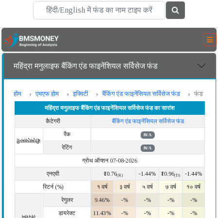
महिंद्रा मनुलाइफ बैंकिंग एंड फाइनेंशियल सर्विसेज फंड
होम
एमएफ होम
इक्विटी
बैंकिंग एंड फाइनेंसियल सर्विसेज फंड
फंड
महिंद्रा मनुलाइफ बैंकिंग एंड फाइनेंशियल सर्विसेज फंड का सारांश
कैटेगरी
बैंकिंग एंड फाइनेंसियल सर्विसेज फंड
रैंक
N/A
बीएमएसमनी
रेटिंग
N/A
ग्रोथ ऑप्शन 07-08-2026
एनएवी
₹10.76
-1.44%
₹10.96
-1.44%
(R)
(D)
रिटर्न (%)
१ वर्ष
३ वर्ष
५ वर्ष
७ वर्ष
१० वर्ष
रेगुलर
9.46%
-%
-%
-%
-%
डायरेक्ट
11.43%
-%
-%
-%
-%
लंपसम