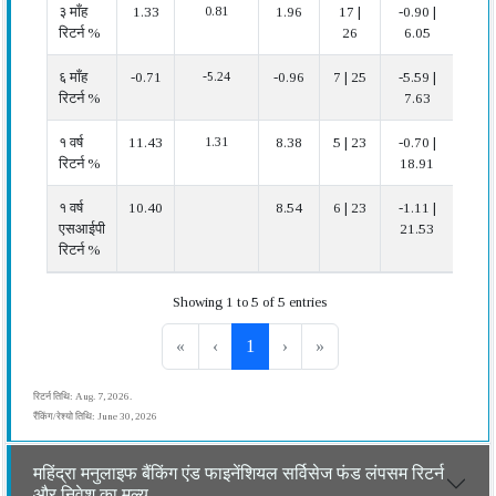
३ माँह
1.33
0.81
1.96
17 |
-0.90 |
औस
रिटर्न %
26
6.05
६ माँह
-0.71
-5.24
-0.96
7 | 25
-5.59 |
बहुत
रिटर्न %
7.63
अच्छ
१ वर्ष
11.43
1.31
8.38
5 | 23
-0.70 |
बहुत
रिटर्न %
18.91
अच्छ
१ वर्ष
10.40
8.54
6 | 23
-1.11 |
बहुत
एसआईपी
21.53
अच्छ
रिटर्न %
Showing 1 to 5 of 5 entries
«
‹
1
›
»
रिटर्न तिथि: Aug. 7, 2026.
रैंकिंग/रेश्यो तिथि: June 30, 2026
महिंद्रा मनुलाइफ बैंकिंग एंड फाइनेंशियल सर्विसेज फंड लंपसम रिटर्न
और निवेश का मूल्य