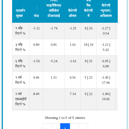
निफ्टी
फंड
फाइनेंशियल
रैंक
कैटेगरी
प्रदर्शन
सर्विसेज
कैटेगरी
कैटेगरी
न्यूनतम |
सूचक
फंड
टीआरआई
औसत
में
अधिकतम
प्रदर्शन
प्रदर्शन
फंड
निफ्टी
कैटेगरी
फंड
कैटेगरी
प्रदर्शन
१ माँह
-1.12
-1.74
-1.25
8 | 26
-2.27 |
अच्छा
सूचक
फाइनेंशियल
औसत
रैंक
न्यूनतम |
रिटर्न %
0.54
सर्विसेज
कैटेगरी
अधिकतम
टीआरआई
में
३ माँह
0.89
0.81
1.61
18 | 26
-1.21 |
औसत
रिटर्न %
5.63
६ माँह
-1.56
-5.24
-1.61
8 | 25
-6.05 |
अच्छा
रिटर्न %
6.80
१ वर्ष
9.46
1.31
6.91
5 | 23
-1.45 |
बहुत
रिटर्न %
17.06
अच्छा
१ वर्ष
8.49
7.14
6 | 22
-1.84 |
बहुत
एसआईपी
19.65
अच्छा
रिटर्न %
Showing 1 to 5 of 5 entries