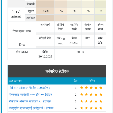
बेंचमार्क
रेगुलर
-2.4%
-%
-%
-%
-%
(XIRR)
एसआईपी
डायरेक्ट
शार्प रेश्यो
सोर्टिनो
स्टर्लिंग
जेन्सेन
ट्रेनर
रेश्यो
रेश्यो
अल्फा
रेश्यो
रिस्क एडज. परफ.
स्टैंडर्ड डेवि.
वार
मैक्स
बीटा
सेमि
१ वर्ष
ड्राडाउन
डेवि.
95%
रिस्क
फंड AUM
तिथि:
20 Cr
30/12/2025
सर्वश्रेष्ठ ईटीएफ
फंड का नाम
रैंक
रेटिंग
मोतीलाल ओसवाल नैस्डैक 100 ईटीएफ
1
मीरए एसेट एसएंडपी ५०० टॉप ५० ईटीएफ
2
मोतीलाल ओसवाल नासदाक ५० ईटीएफ
3
मीरए एसेट एनवायएसई एफऐएनजी+ ईटीएफ
4