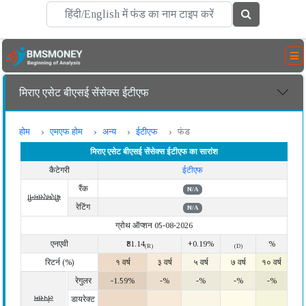
मिराए एसेट बीएसई सेंसेक्स ईटीएफ
होम
एमएफ होम
अन्य
ईटीएफ
फंड
मिराए एसेट बीएसई सेंसेक्स ईटीएफ का सारांश
कैटेगरी
ईटीएफ
रैंक
N/A
बीएमएसमनी
रेटिंग
N/A
ग्रोथ ऑप्शन 05-08-2026
एनएवी
₹81.14
+0.19%
%
(R)
(D)
रिटर्न (%)
१ वर्ष
३ वर्ष
५ वर्ष
७ वर्ष
१० वर्ष
रेगुलर
-1.59%
-%
-%
-%
-%
लंपसम
डायरेक्ट