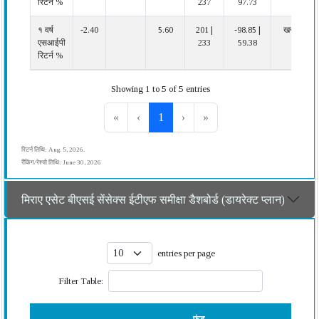
रिटर्न %
237
97.73
१ वर्ष
-2.40
5.60
201 |
-98.85 |
खराब
एसआईपी
233
59.38
रिटर्न %
Showing 1 to 5 of 5 entries
«
‹
1
›
»
रिटर्न तिथि: Aug. 5, 2026.
रैंकिंग/रेश्यो तिथि: June 30, 2026
मिराए एसेट बीएसई सेंसेक्स ईटीएफ समीक्षा डैशबोर्ड (डायरेक्ट प्लान)
entries per page
Filter Table: