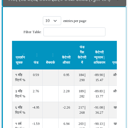
entries per page
Filter Table:
फंड
रैंक
कैटेगरी
प्रदर्शन
कैटेगरी
कैटेगरी
न्यूनतम |
सूचक
फंड
बेंचमार्क
औसत
में
अधिकतम
प्रदर्शन
प्रदर्शन
फंड
बेंचमार्क
कैटेगरी
फंड
कैटेगरी
प्रदर्शन
१ माँह
0.59
0.95
184 |
-89.90 |
औसत
सूचक
औसत
रैंक
न्यूनतम |
रिटर्न %
290
15.47
कैटेगरी
अधिकतम
में
३ माँह
2.76
2.28
189 |
-89.83 |
औसत
रिटर्न %
282
13.77
६ माँह
-4.95
-2.26
217 |
-91.08 |
खराब
रिटर्न %
268
36.27
१ वर्ष
-1.59
6.94
203 |
-90.13 |
खराब