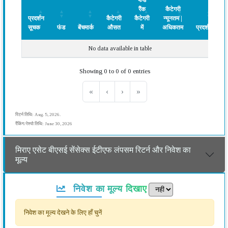
फंड
रैंक
कैटेगरी
प्रदर्शन
कैटेगरी
कैटेगरी
न्यूनतम |
सूचक
फंड
बेंचमार्क
औसत
में
अधिकतम
प्रदर्शन
प्रदर्शन
फंड
बेंचमार्क
कैटेगरी
फंड
कैटेगरी
प्रदर्शन
No data available in table
सूचक
औसत
रैंक
न्यूनतम |
कैटेगरी
अधिकतम
Showing 0 to 0 of 0 entries
में
«
‹
›
»
रिटर्न तिथि: Aug. 5, 2026.
रैंकिंग/रेश्यो तिथि: June 30, 2026
मिराए एसेट बीएसई सेंसेक्स ईटीएफ लंपसम रिटर्न और निवेश का
मूल्य
निवेश का मूल्य दिखाए
निवेश का मूल्य देखने के लिए हाँ चुनें