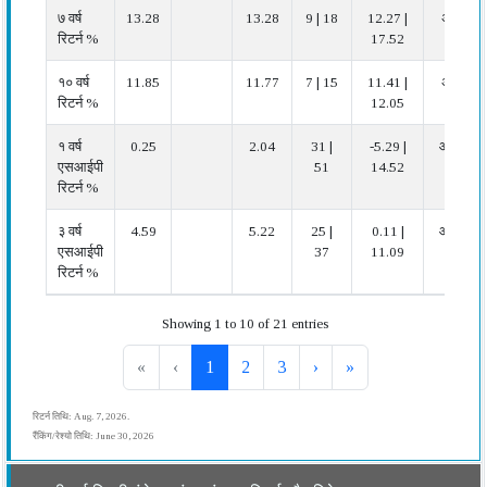
७ वर्ष
13.28
13.28
9 | 18
12.27 |
अच्छा
रिटर्न %
17.52
१० वर्ष
11.85
11.77
7 | 15
11.41 |
अच्छा
रिटर्न %
12.05
१ वर्ष
0.25
2.04
31 |
-5.29 |
औसत
एसआईपी
51
14.52
रिटर्न %
३ वर्ष
4.59
5.22
25 |
0.11 |
औसत
एसआईपी
37
11.09
रिटर्न %
Showing 1 to 10 of 21 entries
«
‹
1
2
3
›
»
रिटर्न तिथि: Aug. 7, 2026.
रैंकिंग/रेश्यो तिथि: June 30, 2026