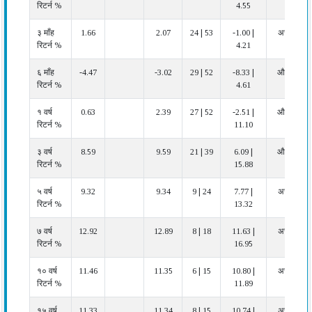
रिटर्न %
4.55
कैटेगरी
अधिकतम
में
३ माँह
1.66
2.07
24 | 53
-1.00 |
अच्छा
रिटर्न %
4.21
६ माँह
-4.47
-3.02
29 | 52
-8.33 |
औसत
रिटर्न %
4.61
१ वर्ष
0.63
2.39
27 | 52
-2.51 |
औसत
रिटर्न %
11.10
३ वर्ष
8.59
9.59
21 | 39
6.09 |
औसत
रिटर्न %
15.88
५ वर्ष
9.32
9.34
9 | 24
7.77 |
अच्छा
रिटर्न %
13.32
७ वर्ष
12.92
12.89
8 | 18
11.63 |
अच्छा
रिटर्न %
16.95
१० वर्ष
11.46
11.35
6 | 15
10.80 |
अच्छा
रिटर्न %
11.89
१५ वर्ष
11.33
11.34
8 | 15
10.74 |
अच्छा