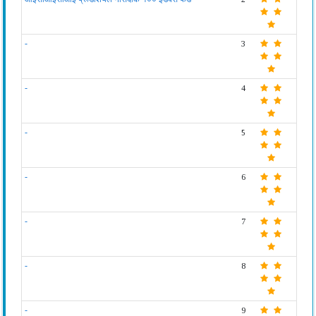
-
3
-
4
-
5
-
6
-
7
-
8
-
9