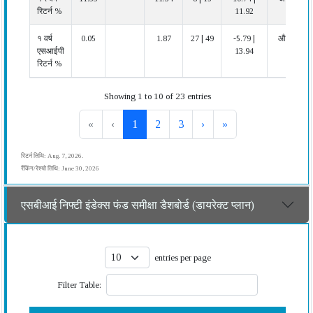
रिटर्न %
11.92
१ वर्ष
0.05
1.87
27 | 49
-5.79 |
औसत
एसआईपी
13.94
रिटर्न %
Showing 1 to 10 of 23 entries
«
‹
1
2
3
›
»
रिटर्न तिथि: Aug. 7, 2026.
रैंकिंग/रेश्यो तिथि: June 30, 2026
एसबीआई निफ्टी इंडेक्स फंड समीक्षा डैशबोर्ड (डायरेक्ट प्लान)
entries per page
Filter Table: