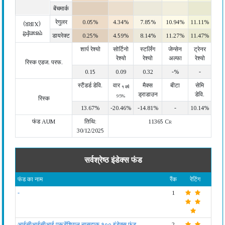
बेंचमार्क
रेगुलर
0.05%
4.34%
7.85%
10.94%
11.11%
(XIRR)
एसआईपी
डायरेक्ट
0.25%
4.59%
8.14%
11.27%
11.47%
शार्प रेश्यो
सोर्टिनो
स्टर्लिंग
जेन्सेन
ट्रेनर
रेश्यो
रेश्यो
अल्फा
रेश्यो
रिस्क एडज. परफ.
0.15
0.09
0.32
-%
-
स्टैंडर्ड डेवि.
वार
मैक्स
बीटा
सेमि
१ वर्ष
ड्राडाउन
डेवि.
95%
रिस्क
13.67%
-20.46%
-14.81%
-
10.14%
फंड AUM
तिथि:
11365 Cr
30/12/2025
सर्वश्रेष्ठ इंडेक्स फंड
फंड का नाम
रैंक
रेटिंग
-
1
आईसीआईसीआई प्रूडेंशियल नासदाक १०० इंडेक्स फंड
2