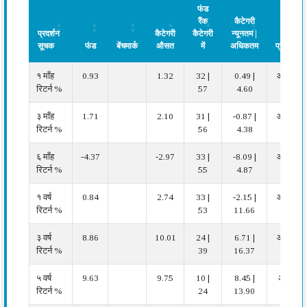
फंड
रैंक
कैटेगरी
प्रदर्शन
कैटेगरी
कैटेगरी
न्यूनतम |
सूचक
फंड
बेंचमार्क
औसत
में
अधिकतम
प्रदर्शन
प्रदर्शन
फंड
बेंचमार्क
कैटेगरी
फंड
कैटेगरी
प्रदर्शन
१ माँह
0.93
1.32
32 |
0.49 |
औसत
सूचक
औसत
रैंक
न्यूनतम |
रिटर्न %
57
4.60
कैटेगरी
अधिकतम
में
३ माँह
1.71
2.10
31 |
-0.87 |
औसत
रिटर्न %
56
4.38
६ माँह
-4.37
-2.97
33 |
-8.09 |
औसत
रिटर्न %
55
4.87
१ वर्ष
0.84
2.74
33 |
-2.15 |
औसत
रिटर्न %
53
11.66
३ वर्ष
8.86
10.01
24 |
6.71 |
औसत
रिटर्न %
39
16.37
५ वर्ष
9.63
9.75
10 |
8.45 |
अच्छा
रिटर्न %
24
13.90