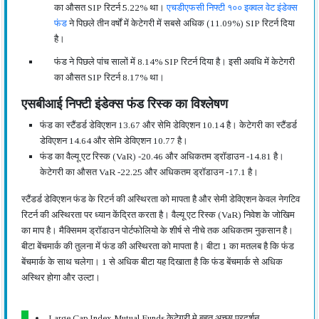
का औसत SIP रिटर्न 5.22% था।
एचडीएफसी निफ्टी १०० इक्वल वेट इंडेक्स
फंड
ने पिछले तीन वर्षों में केटेगरी में सबसे अधिक (11.09%) SIP रिटर्न दिया
है।
फंड ने पिछले पांच सालों में 8.14% SIP रिटर्न दिया है। इसी अवधि में केटेगरी
का औसत SIP रिटर्न 8.17% था।
एसबीआई निफ्टी इंडेक्स फंड रिस्क का विश्लेषण
फंड का स्टैंडर्ड डेविएशन 13.67 और सेमि डेविएशन 10.14 है। केटेगरी का स्टैंडर्ड
डेविएशन 14.64 और सेमि डेविएशन 10.77 है।
फंड का वैल्यू एट रिस्क (VaR) -20.46 और अधिकतम ड्रॉडाउन -14.81 है।
केटेगरी का औसत VaR -22.25 और अधिकतम ड्रॉडाउन -17.1 है।
स्टैंडर्ड डेविएशन फंड के रिटर्न की अस्थिरता को मापता है और सेमी डेविएशन केवल नेगटिव
रिटर्न की अस्थिरता पर ध्यान केंद्रित करता है। वैल्यू एट रिस्क (VaR) निवेश के जोखिम
का माप है। मैक्सिमम ड्रॉडाउन पोर्टफोलियो के शीर्ष से नीचे तक अधिकतम नुकसान है।
बीटा बेंचमार्क की तुलना में फंड की अस्थिरता को मापता है। बीटा 1 का मतलब है कि फंड
बेंचमार्क के साथ चलेगा। 1 से अधिक बीटा यह दिखाता है कि फंड बेंचमार्क से अधिक
अस्थिर होगा और उल्टा।
Large Cap Index Mutual Funds केटेगरी मे बहुत अच्छा प्रदर्शन