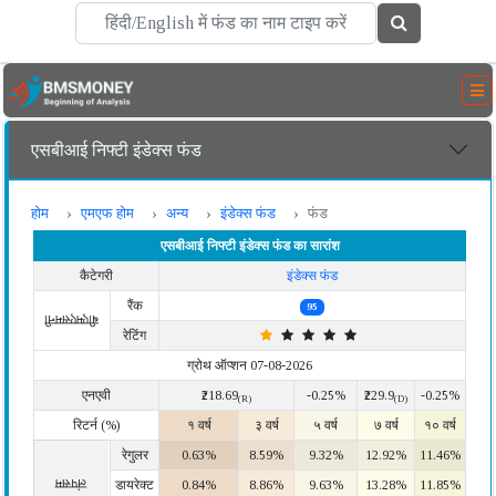
एसबीआई निफ्टी इंडेक्स फंड
होम
एमएफ होम
अन्य
इंडेक्स फंड
फंड
एसबीआई निफ्टी इंडेक्स फंड का सारांश
कैटेगरी
इंडेक्स फंड
रैंक
95
बीएमएसमनी
रेटिंग
ग्रोथ ऑप्शन 07-08-2026
एनएवी
₹218.69
-0.25%
₹229.9
-0.25%
(R)
(D)
रिटर्न (%)
१ वर्ष
३ वर्ष
५ वर्ष
७ वर्ष
१० वर्ष
रेगुलर
0.63%
8.59%
9.32%
12.92%
11.46%
लंपसम
डायरेक्ट
0.84%
8.86%
9.63%
13.28%
11.85%