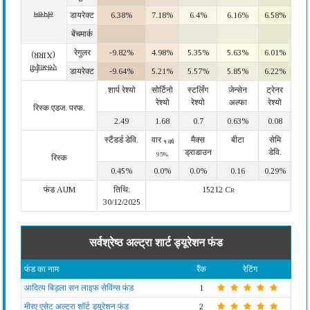
लंपसम
डायरेक्ट
6.38%
7.18%
6.4%
6.16%
6.58%
बेंचमार्क
रेगुलर
-9.82%
4.98%
5.35%
5.63%
6.01%
(XIRR)
एसआईपी
डायरेक्ट
-9.64%
5.21%
5.57%
5.85%
6.22%
शार्प रेश्यो
सोर्टिनो
स्टर्लिंग
जेन्सेन
ट्रेनर
रेश्यो
रेश्यो
अल्फा
रेश्यो
रिस्क एडज. परफ.
2.49
1.68
0.7
0.63%
0.08
स्टैंडर्ड डेवि.
वार
मैक्स
बीटा
सेमि
१ वर्ष
ड्राडाउन
डेवि.
95%
रिस्क
0.45%
0.0%
0.0%
0.16
0.29%
फंड AUM
तिथि:
15212 Cr
30/12/2025
सर्वश्रेष्ठ अल्ट्रा शार्ट ड्यूरेशन फंड
फंड का नाम
रैंक
रेटिंग
आदित्य बिड़ला सन लाइफ सेविंग्स फंड
1
मीरए एसेट अल्ट्रा शॉर्ट ड्यूरेशन फंड
2