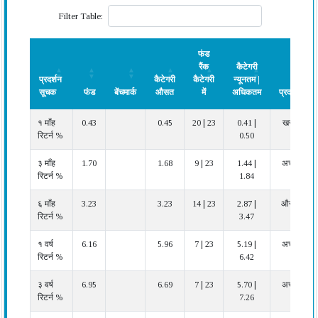
Filter Table:
फंड
रैंक
कैटेगरी
प्रदर्शन
कैटेगरी
कैटेगरी
न्यूनतम |
सूचक
फंड
बेंचमार्क
औसत
में
अधिकतम
प्रदर्शन
प्रदर्शन
फंड
बेंचमार्क
कैटेगरी
फंड
कैटेगरी
प्रदर्शन
१ माँह
0.43
0.45
20 | 23
0.41 |
खराब
सूचक
औसत
रैंक
न्यूनतम |
रिटर्न %
0.50
कैटेगरी
अधिकतम
में
३ माँह
1.70
1.68
9 | 23
1.44 |
अच्छा
रिटर्न %
1.84
६ माँह
3.23
3.23
14 | 23
2.87 |
औसत
रिटर्न %
3.47
१ वर्ष
6.16
5.96
7 | 23
5.19 |
अच्छा
रिटर्न %
6.42
३ वर्ष
6.95
6.69
7 | 23
5.70 |
अच्छा
रिटर्न %
7.26