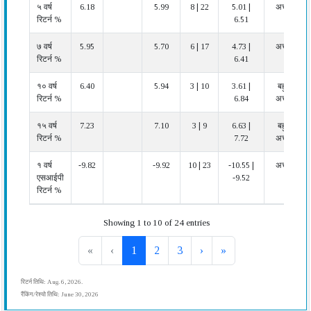
५ वर्ष
6.18
5.99
8 | 22
5.01 |
अच्छा
रिटर्न %
6.51
७ वर्ष
5.95
5.70
6 | 17
4.73 |
अच्छा
रिटर्न %
6.41
१० वर्ष
6.40
5.94
3 | 10
3.61 |
बहुत
रिटर्न %
6.84
अच्छा
१५ वर्ष
7.23
7.10
3 | 9
6.63 |
बहुत
रिटर्न %
7.72
अच्छा
१ वर्ष
-9.82
-9.92
10 | 23
-10.55 |
अच्छा
एसआईपी
-9.52
रिटर्न %
Showing 1 to 10 of 24 entries
«
‹
1
2
3
›
»
रिटर्न तिथि: Aug. 6, 2026.
रैंकिंग/रेश्यो तिथि: June 30, 2026