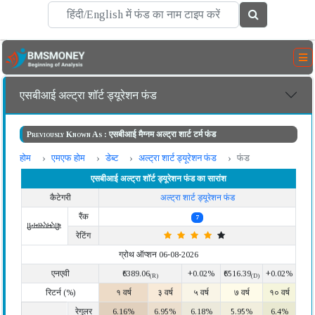
एसबीआई अल्ट्रा शॉर्ट ड्यूरेशन फंड
Previously Known As : एसबीआई मैग्नम अल्ट्रा शार्ट टर्म फंड
होम
एमएफ होम
डेब्ट
अल्ट्रा शार्ट ड्यूरेशन फंड
फंड
एसबीआई अल्ट्रा शॉर्ट ड्यूरेशन फंड का सारांश
कैटेगरी
अल्ट्रा शार्ट ड्यूरेशन फंड
रैंक
7
बीएमएसमनी
रेटिंग
ग्रोथ ऑप्शन 06-08-2026
एनएवी
₹6389.06
+0.02%
₹6516.39
+0.02%
(R)
(D)
रिटर्न (%)
१ वर्ष
३ वर्ष
५ वर्ष
७ वर्ष
१० वर्ष
रेगुलर
6.16%
6.95%
6.18%
5.95%
6.4%