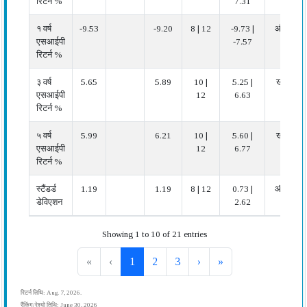
रिटर्न %
7.31
१ वर्ष
-9.53
-9.20
8 | 12
-9.73 |
औसत
एसआईपी
-7.57
रिटर्न %
३ वर्ष
5.65
5.89
10 |
5.25 |
खराब
एसआईपी
12
6.63
रिटर्न %
५ वर्ष
5.99
6.21
10 |
5.60 |
खराब
एसआईपी
12
6.77
रिटर्न %
स्टैंडर्ड
1.19
1.19
8 | 12
0.73 |
औसत
डेविएशन
2.62
Showing 1 to 10 of 21 entries
«
‹
1
2
3
›
»
रिटर्न तिथि: Aug. 7, 2026.
रैंकिंग/रेश्यो तिथि: June 30, 2026