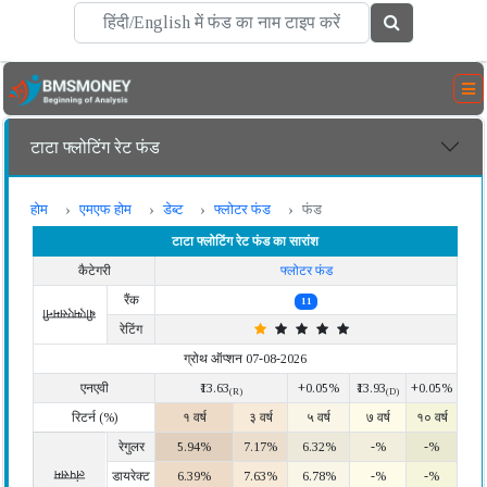
टाटा फ्लोटिंग रेट फंड
होम
एमएफ होम
डेब्ट
फ्लोटर फंड
फंड
टाटा फ्लोटिंग रेट फंड का सारांश
कैटेगरी
फ्लोटर फंड
रैंक
11
बीएमएसमनी
रेटिंग
ग्रोथ ऑप्शन 07-08-2026
एनएवी
₹13.63
+0.05%
₹13.93
+0.05%
(R)
(D)
रिटर्न (%)
१ वर्ष
३ वर्ष
५ वर्ष
७ वर्ष
१० वर्ष
रेगुलर
5.94%
7.17%
6.32%
-%
-%
लंपसम
डायरेक्ट
6.39%
7.63%
6.78%
-%
-%