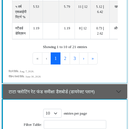
५ वर्ष
5.53
5.79
11 | 12
5.12 |
खराब
एसआईपी
6.42
रिटर्न %
स्टैंडर्ड
1.19
1.19
8 | 12
0.73 |
औसत
डेविएशन
2.62
Showing 1 to 10 of 21 entries
«
‹
1
2
3
›
»
रिटर्न तिथि: Aug. 7, 2026.
रैंकिंग/रेश्यो तिथि: June 30, 2026
टाटा फ्लोटिंग रेट फंड समीक्षा डैशबोर्ड (डायरेक्ट प्लान)
entries per page
Filter Table: