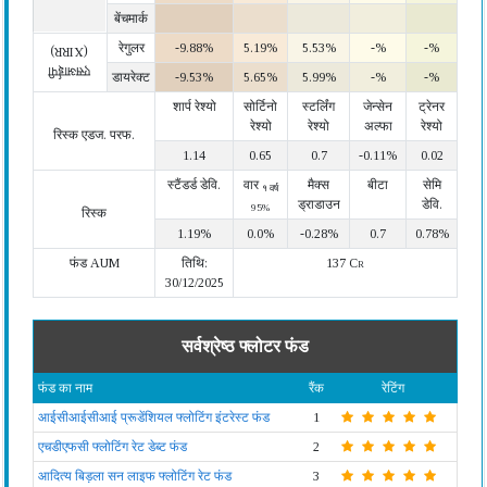
बेंचमार्क
रेगुलर
-9.88%
5.19%
5.53%
-%
-%
(XIRR)
एसआईपी
डायरेक्ट
-9.53%
5.65%
5.99%
-%
-%
शार्प रेश्यो
सोर्टिनो
स्टर्लिंग
जेन्सेन
ट्रेनर
रेश्यो
रेश्यो
अल्फा
रेश्यो
रिस्क एडज. परफ.
1.14
0.65
0.7
-0.11%
0.02
स्टैंडर्ड डेवि.
वार
मैक्स
बीटा
सेमि
१ वर्ष
ड्राडाउन
डेवि.
95%
रिस्क
1.19%
0.0%
-0.28%
0.7
0.78%
फंड AUM
तिथि:
137 Cr
30/12/2025
सर्वश्रेष्ठ फ्लोटर फंड
फंड का नाम
रैंक
रेटिंग
आईसीआईसीआई प्रूडेंशियल फ्लोटिंग इंटरेस्ट फंड
1
एचडीएफसी फ्लोटिंग रेट डेब्ट फंड
2
आदित्य बिड़ला सन लाइफ फ्लोटिंग रेट फंड
3