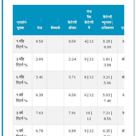
फंड
रैंक
कैटेगरी
प्रदर्शन
कैटेगरी
कैटेगरी
न्यूनतम |
सूचक
फंड
बेंचमार्क
औसत
में
अधिकतम
प्रदर्शन
प्रदर्शन
फंड
बेंचमार्क
कैटेगरी
फंड
कैटेगरी
प्रदर्शन
१ माँह
0.50
0.50
4 | 12
0.28 |
अच्छा
सूचक
औसत
रैंक
न्यूनतम |
रिटर्न %
0.99
कैटेगरी
अधिकतम
में
३ माँह
2.09
2.24
9 | 12
1.81 |
औसत
रिटर्न %
3.08
६ माँह
3.41
3.71
8 | 12
3.21 |
औसत
रिटर्न %
5.06
१ वर्ष
6.39
6.50
6 | 12
5.93 |
अच्छा
रिटर्न %
7.40
३ वर्ष
7.63
7.91
10 |
7.21 |
खराब
रिटर्न %
12
8.56
५ वर्ष
6.78
6.89
9 | 12
6.35 |
औसत