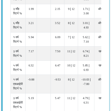
कैटेगरी
अधिकतम
में
३ माँह
1.99
2.15
9 | 12
1.71 |
औसत
रिटर्न %
3.00
६ माँह
3.21
3.52
8 | 12
3.01 |
औसत
रिटर्न %
4.93
१ वर्ष
5.94
6.09
7 | 12
5.62 |
औसत
रिटर्न %
7.10
३ वर्ष
7.17
7.50
11 | 12
6.74 |
खराब
रिटर्न %
8.21
५ वर्ष
6.32
6.47
10 | 12
5.85 |
खराब
रिटर्न %
6.93
१ वर्ष
-9.88
-9.53
8 | 12
-10.03 |
औसत
एसआईपी
-7.80
रिटर्न %
३ वर्ष
5.19
5.47
11 | 12
4.79 |
खराब
एसआईपी
6.31
रिटर्न %