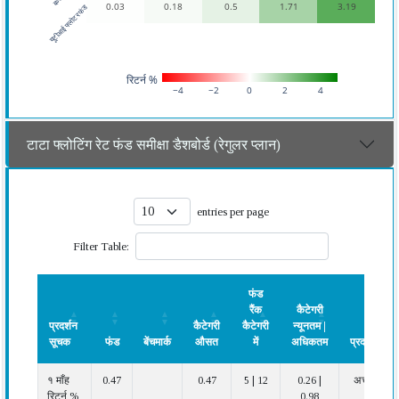
0.03
0.18
0.5
1.71
3.19
यूटीआई फ्लोटर फंड
रिटर्न %
−4
−2
0
2
4
टाटा फ्लोटिंग रेट फंड समीक्षा डैशबोर्ड (रेगुलर प्लान)
entries per page
Filter Table:
फंड
रैंक
कैटेगरी
प्रदर्शन
कैटेगरी
कैटेगरी
न्यूनतम |
सूचक
फंड
बेंचमार्क
औसत
में
अधिकतम
प्रदर्शन
प्रदर्शन
फंड
बेंचमार्क
कैटेगरी
फंड
कैटेगरी
प्रदर्शन
१ माँह
0.47
0.47
5 | 12
0.26 |
अच्छा
सूचक
औसत
रैंक
न्यूनतम |
रिटर्न %
0.98