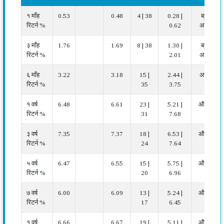
प्रदर्शन
फंड
बेंचमार्क
कैटेगरी
फंड
कैटेगरी
प्रदर्शन
१ माँह
0.53
0.48
4 | 38
0.28 |
बहुत
सूचक
औसत
रैंक
न्यूनतम |
रिटर्न %
0.62
अच्छा
कैटेगरी
अधिकतम
में
३ माँह
1.76
1.69
8 | 38
1.30 |
बहुत
रिटर्न %
2.01
अच्छा
६ माँह
3.22
3.18
15 |
2.44 |
अच्छा
रिटर्न %
35
3.75
१ वर्ष
6.48
6.61
23 |
5.21 |
औसत
रिटर्न %
31
7.68
३ वर्ष
7.35
7.37
18 |
6.53 |
औसत
रिटर्न %
24
7.64
५ वर्ष
6.47
6.55
15 |
5.75 |
औसत
रिटर्न %
20
6.96
७ वर्ष
6.00
6.09
13 |
5.24 |
औसत
रिटर्न %
17
6.45
१ वर्ष
6.66
6.67
19 |
5.11 |
औसत