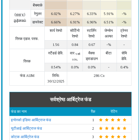
बेंचमार्क
रेगुलर
6.02%
6.27%
6.33%
5.91%
-%
(XIRR)
एसआईपी
डायरेक्ट
6.66%
6.91%
6.96%
6.51%
-%
शार्प रेश्यो
सोर्टिनो
स्टर्लिंग
जेन्सेन
ट्रेनर
रेश्यो
रेश्यो
अल्फा
रेश्यो
रिस्क एडज. परफ.
1.56
0.84
0.67
-%
-
स्टैंडर्ड डेवि.
वार
मैक्स
बीटा
सेमि
१ वर्ष
ड्राडाउन
डेवि.
95%
रिस्क
0.54%
0.0%
0.0%
-
0.4%
फंड AUM
तिथि:
286 Cr
30/12/2025
सर्वश्रेष्ठ आर्बिट्रेज फंड
फंड का नाम
रैंक
रेटिंग
इन्वेस्को इंडिया आर्बिट्राज फंड
1
यूटीआई आर्बिट्राज फंड
2
कोटक आर्बिट्रेज फंड
3