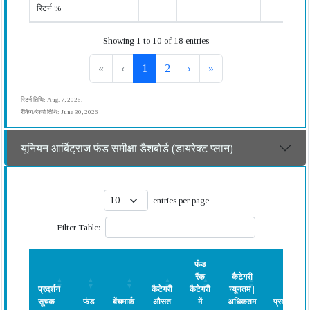
रिटर्न %
Showing 1 to 10 of 18 entries
«
‹
1
2
›
»
रिटर्न तिथि: Aug. 7, 2026.
रैंकिंग/रेश्यो तिथि: June 30, 2026
यूनियन आर्बिट्राज फंड समीक्षा डैशबोर्ड (डायरेक्ट प्लान)
entries per page
Filter Table:
फंड
रैंक
कैटेगरी
प्रदर्शन
कैटेगरी
कैटेगरी
न्यूनतम |
सूचक
फंड
बेंचमार्क
औसत
में
अधिकतम
प्रदर्शन