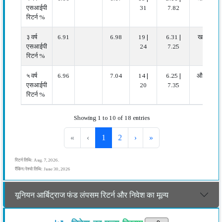
एसआईपी
31
7.82
रिटर्न %
३ वर्ष
6.91
6.98
19 |
6.31 |
खराब
एसआईपी
24
7.25
रिटर्न %
५ वर्ष
6.96
7.04
14 |
6.25 |
औसत
एसआईपी
20
7.35
रिटर्न %
Showing 1 to 10 of 18 entries
«
‹
1
2
›
»
रिटर्न तिथि: Aug. 7, 2026.
रैंकिंग/रेश्यो तिथि: June 30, 2026
यूनियन आर्बिट्राज फंड लंपसम रिटर्न और निवेश का मूल्य