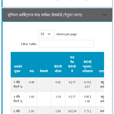
यूनियन आर्बिट्राज फंड समीक्षा डैशबोर्ड (रेगुलर प्लान)
entries per page
Filter Table:
फंड
रैंक
कैटेगरी
प्रदर्शन
कैटेगरी
कैटेगरी
न्यूनतम |
सूचक
फंड
बेंचमार्क
औसत
में
अधिकतम
प्रदर्शन
प्रदर्शन
फंड
बेंचमार्क
कैटेगरी
फंड
कैटेगरी
प्रदर्शन
१ माँह
0.48
0.42
4 | 37
0.19 |
बहुत
सूचक
औसत
रैंक
न्यूनतम |
रिटर्न %
0.57
अच्छा
कैटेगरी
अधिकतम
में
३ माँह
1.60
1.50
6 | 37
0.85 |
बहुत
रिटर्न %
1.85
अच्छा
६ माँह
2.91
2.83
10 | 34
1.71 |
अच्छा