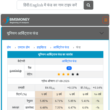
यूनियन आर्बिट्राज फंड
होम
एमएफ होम
हाइब्रिड
आर्बिट्रेज फंड
फंड
यूनियन आर्बिट्राज फंड का सारांश
कैटेगरी
आर्बिट्रेज फंड
रैंक
15
बीएमएसमनी
रेटिंग
ग्रोथ ऑप्शन 07-08-2026
एनएवी
₹14.93
+0.13%
₹15.56
+0.14%
(R)
(D)
रिटर्न (%)
१ वर्ष
३ वर्ष
५ वर्ष
७ वर्ष
१० वर्ष
रेगुलर
5.85%
6.71%
5.85%
5.41%
-%
लंपसम
डायरेक्ट
6.48%
7.35%
6.47%
6.0%
-%