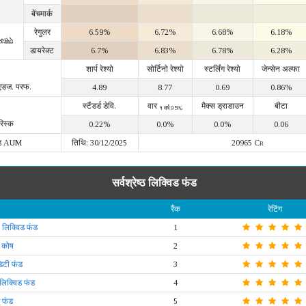
बेंचमार्क
रेगुलर
6.59%
6.72%
6.68%
6.18%
IRR)
डायरेक्ट
6.7%
6.83%
6.78%
6.28%
शार्प रेश्यो
सोर्टिनो रेश्यो
स्टर्लिंग रेश्यो
जेन्सेन अल्फा
 एडज. परफ.
4.89
8.77
0.69
0.86%
स्टैंडर्ड डेवि.
वार
मैक्स ड्राडाउन
बीटा
१ वर्ष 95%
रिस्क
0.22%
0.0%
0.0%
0.06
ड AUM
तिथि: 30/12/2025
20965 Cr
सर्वश्रेष्ठ लिक्विड फंड
रैंक
रेटिंग
 लिक्विड फंड
1
ड कोष
2
िटी फंड
3
 लिक्विड फंड
4
 फंड
5