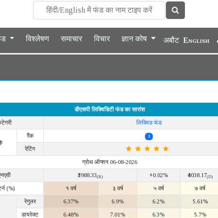
फंड
विश्लेषण
समाचार
विचार
ज्ञान कोष
अबौट
English
डीएसपी लिक्विडिटी फंड का सारांश
ैटेगरी
लिक्विड फंड
रैंक
3
ी
रेटिंग
ग्रोथ ऑप्शन 06-08-2026
एनएवी
₹3988.33
+0.02%
₹4038.17
(R)
(D)
टर्न (%)
१ वर्ष
३ वर्ष
५ वर्ष
७ वर्ष
रेगुलर
6.37%
6.9%
6.2%
5.61%
डायरेक्ट
6.48%
7.01%
6.3%
5.7%