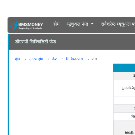
होम
म्यूचुअल फंड
सर्वश्रेष्ठ म्यूचुअल 
डीएसपी लिक्विडिटी फंड
होम
एमएफ होम
डेब्ट
लिक्विड फंड
फंड
क
बीएमएसमन
रि
लंपसम