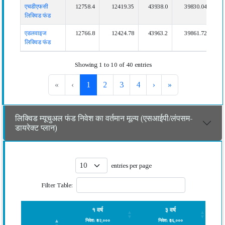
एचडीएफसी
12758.4
12419.35
43938.0
39830.04
8
लिक्विड फंड
एडलवाइज
12766.8
12424.78
43963.2
39861.72
8
लिक्विड फंड
Showing 1 to 10 of 40 entries
«
‹
1
2
3
4
›
»
लिक्विड म्यूचुअल फंड निवेश का वर्तमान मूल्य (एसआईपी/लंपसम-
डायरेक्ट प्लान)
entries per page
Filter Table:
१ वर्ष
३ वर्ष
निवेश: ₹१२,०००
निवेश: ₹३६,०००