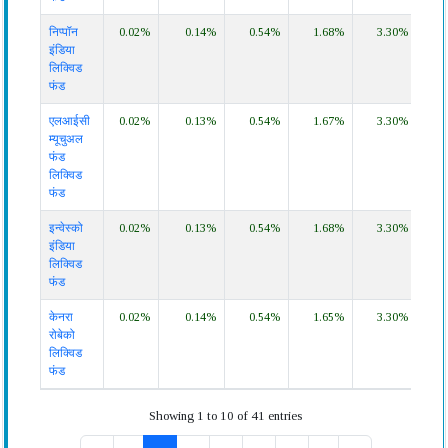
निप्पॉन
0.02%
0.14%
0.54%
1.68%
3.30%
6.3
इंडिया
लिक्विड
फंड
एलआईसी
0.02%
0.13%
0.54%
1.67%
3.30%
6.3
म्यूचुअल
फंड
लिक्विड
फंड
इन्वेस्को
0.02%
0.13%
0.54%
1.68%
3.30%
6.3
इंडिया
लिक्विड
फंड
केनरा
0.02%
0.14%
0.54%
1.65%
3.30%
6.3
रोबेको
लिक्विड
फंड
Showing 1 to 10 of 41 entries