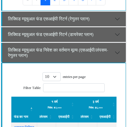
लिक्विड म्यूचुअल फंड एसआईपी रिटर्न (रेगुलर प्लान)
लिक्विड म्यूचुअल फंड एसआईपी रिटर्न (डायरेक्ट प्लान)
लिक्विड म्यूचुअल फंड निवेश का वर्तमान मूल्य (एसआईपी/लंपसम-
रेगुलर प्लान)
entries per page
Filter Table:
१ वर्ष
३ वर्ष
निवेश: ₹१२,०००
निवेश: ₹३६,०००
फंड का नाम
लंपसम
एसआईपी
लंपसम
एसआईपी
लंप
फंड का नाम
लंपसम
१ वर्ष
एसआईपी
लंपसम
३ वर्ष
एसआईपी
लंप