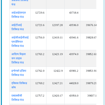
अबाकस लिक्विड
निवेश: ₹१२,०००
निवेश: ₹३६,०००
फंड
आईआईएफएल
12729.6
43718.4
8
लिक्विड फंड
आईटीआई
12723.6
12397.28
43596.0
39676.14
7
लिक्विड फंड
आईसीआईसीआई
12756.0
12419.11
43941.6
39828.67
8
प्रूडेंशियल
लिक्विड फंड
आदित्य बिड़ला
12763.2
12423.19
43974.0
39852.61
8
सन लाइफ
लिक्विड फंड
इन्वेस्को इंडिया
12762.0
12422.9
43981.2
39853.91
8
लिक्विड फंड
एक्सिस लिक्विड
12769.2
12427.21
44028.0
39879.29
8
कोष
एचएसबीसी
12757.2
12420.17
43956.0
39837.1
8
लिक्विड फंड