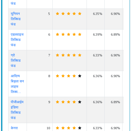
फंड
यूनियन
5
6.35%
6.90%
6
लिक्विड
फंड
एडलवाइज
6
6.39%
6.89%
6
लिक्विड
फंड
ग्रो
7
6.33%
6.90%
6
लिक्विड
फंड
आदित्य
8
6.36%
6.90%
6
बिड़ला सन
लाइफ
लिक्व…
पीजीआईम
9
6.36%
6.89%
6
इंडिया
लिक्विड
फंड
केनरा
10
6.33%
6.90%
6