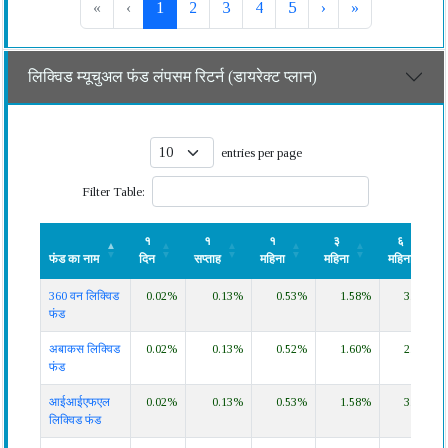
«
‹
1
2
3
4
5
›
»
लिक्विड म्यूचुअल फंड लंपसम रिटर्न (डायरेक्ट प्लान)
entries per page
Filter Table:
१
१
१
३
६
फंड का नाम
दिन
सप्ताह
महिना
महिना
महिना
फंड का नाम
१
१
१
३
६
360 वन लिक्विड
0.02%
0.13%
0.53%
1.58%
3.19%
दिन
सप्ताह
महिना
महिना
महिना
फंड
अबाकस लिक्विड
0.02%
0.13%
0.52%
1.60%
2.99%
फंड
आईआईएफएल
0.02%
0.13%
0.53%
1.58%
3.19%
लिक्विड फंड