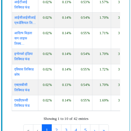
आईटीआई
0.02%
0.13%
0.53%
1.57%
3.14%
लिक्विड फंड
आईसीआईसीआई
0.02%
0.14%
0.54%
1.70%
3.32%
प्रूडेंशियल लि…
आदित्य बिड़ला
0.02%
0.14%
0.55%
1.71%
3.38%
सन लाइफ
लिक्व…
इन्वेस्को इंडिया
0.02%
0.14%
0.54%
1.70%
3.33%
लिक्विड फंड
एक्सिस लिक्विड
0.02%
0.14%
0.55%
1.72%
3.39%
कोष
एचएसबीसी
0.02%
0.13%
0.54%
1.70%
3.33%
लिक्विड फंड
एचडीएफसी
0.02%
0.14%
0.55%
1.69%
3.33%
लिक्विड फंड
Showing 1 to 10 of 42 entries
«
‹
1
2
3
4
5
›
»