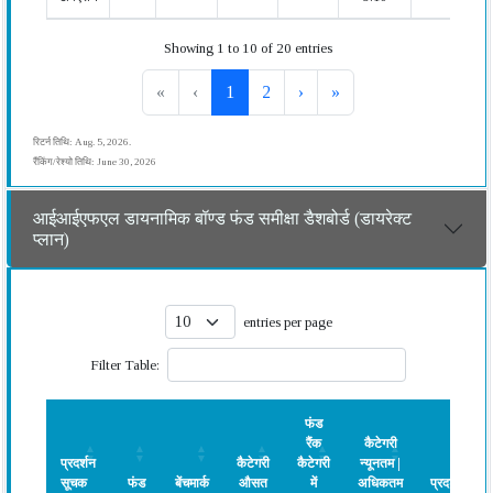
Showing 1 to 10 of 20 entries
«
‹
1
2
›
»
रिटर्न तिथि: Aug. 5, 2026.
रैंकिंग/रेश्यो तिथि: June 30, 2026
आईआईएफएल डायनामिक बॉण्ड फंड समीक्षा डैशबोर्ड (डायरेक्ट
प्लान)
entries per page
Filter Table:
फंड
रैंक
कैटेगरी
प्रदर्शन
कैटेगरी
कैटेगरी
न्यूनतम |
सूचक
फंड
बेंचमार्क
औसत
में
अधिकतम
प्रदर्शन