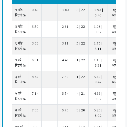
प्रदर्शन
फंड
बेंचमार्क
कैटेगरी
फंड
कैटेगरी
प्रदर्शन
१ माँह
0.40
-0.03
3 | 22
-0.93 |
बहुत
सूचक
औसत
रैंक
न्यूनतम |
रिटर्न %
0.46
अच्छा
कैटेगरी
अधिकतम
में
३ माँह
3.50
2.61
2 | 22
1.08 |
बहुत
रिटर्न %
3.67
अच्छा
६ माँह
3.63
3.11
5 | 22
1.75 |
बहुत
रिटर्न %
5.11
अच्छा
१ वर्ष
6.31
4.46
1 | 22
1.13 |
बहुत
रिटर्न %
6.31
अच्छा
३ वर्ष
8.47
7.30
1 | 22
5.60 |
बहुत
रिटर्न %
8.47
अच्छा
५ वर्ष
7.14
6.54
4 | 21
4.66 |
बहुत
रिटर्न %
9.67
अच्छा
७ वर्ष
7.35
6.75
3 | 20
5.25 |
बहुत
रिटर्न %
8.02
अच्छा
१० वर्ष
7.35
7.11
7 | 17
5.61 |
अच्छा