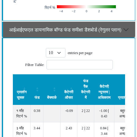
रिटर्न %
−4
−2
0
2
4
आईआईएफएल डायनामिक बॉण्ड फंड समीक्षा डैशबोर्ड (रेगुलर प्लान)
entries per page
Filter Table:
फंड
रैंक
कैटेगरी
प्रदर्शन
कैटेगरी
कैटेगरी
न्यूनतम |
सूचक
फंड
बेंचमार्क
औसत
में
अधिकतम
प्रदर्शन
प्रदर्शन
फंड
बेंचमार्क
कैटेगरी
फंड
कैटेगरी
प्रदर्शन
१ माँह
0.38
-0.09
2 | 22
-1.00 |
बहुत
सूचक
औसत
रैंक
न्यूनतम |
रिटर्न %
0.43
अच्छा
कैटेगरी
अधिकतम
में
३ माँह
3.44
2.43
2 | 22
0.84 |
बहुत
रिटर्न %
3.44
अच्छा