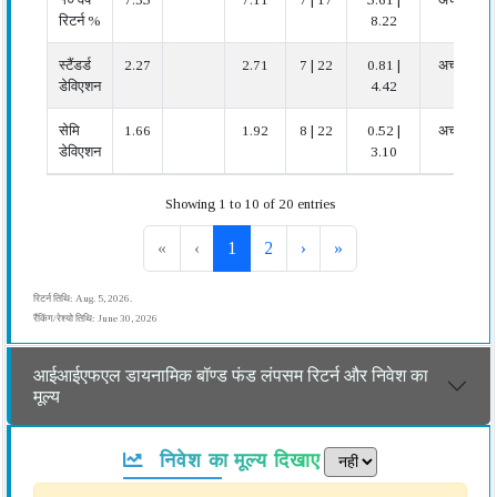
रिटर्न %
8.22
स्टैंडर्ड
2.27
2.71
7 | 22
0.81 |
अच्छा
डेविएशन
4.42
सेमि
1.66
1.92
8 | 22
0.52 |
अच्छा
डेविएशन
3.10
Showing 1 to 10 of 20 entries
«
‹
1
2
›
»
रिटर्न तिथि: Aug. 5, 2026.
रैंकिंग/रेश्यो तिथि: June 30, 2026
आईआईएफएल डायनामिक बॉण्ड फंड लंपसम रिटर्न और निवेश का
मूल्य
निवेश का मूल्य दिखाए