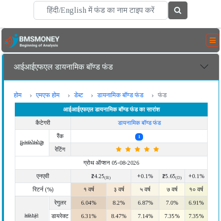
आईआईएफएल डायनामिक बॉण्ड फंड
होम
एमएफ होम
डेब्ट
डायनामिक बॉण्ड फंड
फंड
आईआईएफएल डायनामिक बॉण्ड फंड का सारांश
कैटेगरी
डायनामिक बॉण्ड फंड
रैंक
1
बीएमएसमनी
रेटिंग
ग्रोथ ऑप्शन 05-08-2026
एनएवी
₹24.25
+0.1%
₹25.65
+0.1%
(R)
(D)
रिटर्न (%)
१ वर्ष
३ वर्ष
५ वर्ष
७ वर्ष
१० वर्ष
रेगुलर
6.04%
8.2%
6.87%
7.0%
6.91%
लंपसम
डायरेक्ट
6.31%
8.47%
7.14%
7.35%
7.35%