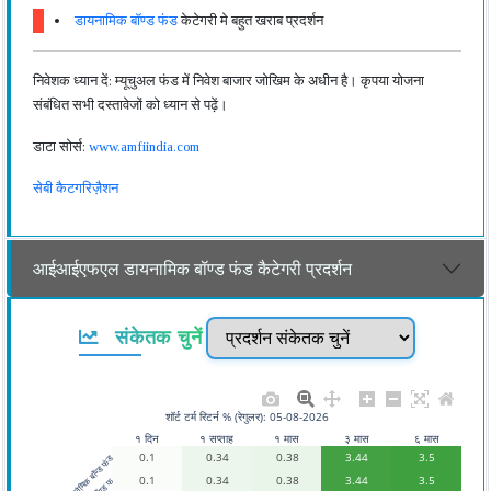
डायनामिक बॉण्ड फंड
केटेगरी मे बहुत खराब प्रदर्शन
निवेशक ध्यान दें: म्यूचुअल फंड में निवेश बाजार जोखिम के अधीन है। कृपया योजना
संबंधित सभी दस्तावेजों को ध्यान से पढ़ें।
डाटा सोर्स:
www.amfiindia.com
सेबी कैटगरिज़ैशन
आईआईएफएल डायनामिक बॉण्ड फंड कैटेगरी प्रदर्शन
संकेतक चुनें
शॉर्ट टर्म रिटर्न % (रेगुलर): 05-08-2026
१ दिन
१ सप्ताह
१ मास
३ मास
६ मास
0.1
0.34
0.38
3.44
3.5
360 वन डायनेमिक बॉन्ड फंड
0.1
0.34
0.38
3.44
3.5