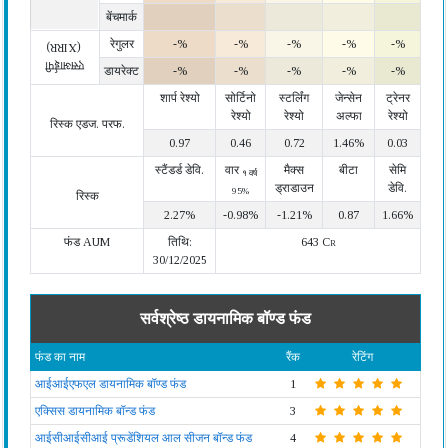
बेंचमार्क
रेगुलर
-%
-%
-%
-%
-%
(XIRR)
एसआईपी
डायरेक्ट
-%
-%
-%
-%
-%
शार्प रेश्यो
सोर्टिनो
स्टर्लिंग
जेन्सेन
ट्रेनर
रेश्यो
रेश्यो
अल्फा
रेश्यो
रिस्क एडज. परफ.
0.97
0.46
0.72
1.46%
0.03
स्टैंडर्ड डेवि.
वार
मैक्स
बीटा
सेमि
१ वर्ष
ड्राडाउन
डेवि.
95%
रिस्क
2.27%
-0.98%
-1.21%
0.87
1.66%
फंड AUM
तिथि:
643 Cr
30/12/2025
सर्वश्रेष्ठ डायनामिक बॉण्ड फंड
फंड का नाम
रैंक
रेटिंग
आईआईएफएल डायनामिक बॉण्ड फंड
1
एक्सिस डायनामिक बॉन्ड फंड
3
आईसीआईसीआई प्रूडेंशियल आल सीजन बॉन्ड फंड
4