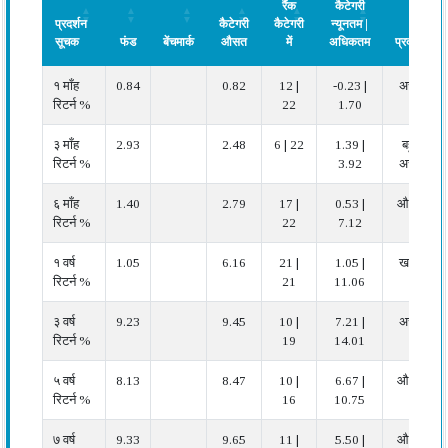
रैंक
कैटेगरी
प्रदर्शन
कैटेगरी
कैटेगरी
न्यूनतम |
सूचक
फंड
बेंचमार्क
औसत
में
अधिकतम
प्रदर्शन
प्रदर्शन
फंड
बेंचमार्क
कैटेगरी
फंड
कैटेगरी
प्रदर्शन
१ माँह
0.84
0.82
12 |
-0.23 |
अच्छा
सूचक
औसत
रैंक
न्यूनतम |
रिटर्न %
22
1.70
कैटेगरी
अधिकतम
में
३ माँह
2.93
2.48
6 | 22
1.39 |
बहुत
रिटर्न %
3.92
अच्छा
६ माँह
1.40
2.79
17 |
0.53 |
औसत
रिटर्न %
22
7.12
१ वर्ष
1.05
6.16
21 |
1.05 |
खराब
रिटर्न %
21
11.06
३ वर्ष
9.23
9.45
10 |
7.21 |
अच्छा
रिटर्न %
19
14.01
५ वर्ष
8.13
8.47
10 |
6.67 |
औसत
रिटर्न %
16
10.75
७ वर्ष
9.33
9.65
11 |
5.50 |
औसत