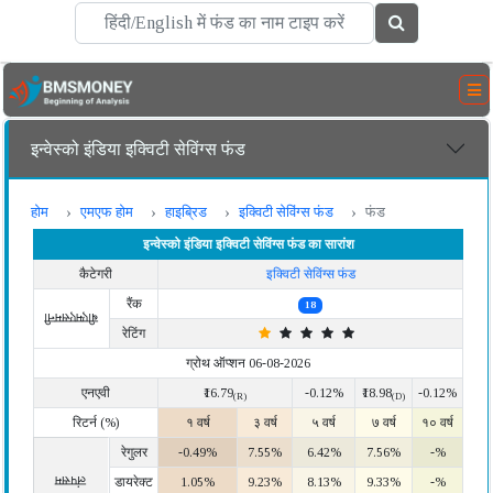
इन्वेस्को इंडिया इक्विटी सेविंग्स फंड
होम
एमएफ होम
हाइब्रिड
इक्विटी सेविंग्स फंड
फंड
इन्वेस्को इंडिया इक्विटी सेविंग्स फंड का सारांश
कैटेगरी
इक्विटी सेविंग्स फंड
रैंक
18
बीएमएसमनी
रेटिंग
ग्रोथ ऑप्शन 06-08-2026
एनएवी
₹16.79
-0.12%
₹18.98
-0.12%
(R)
(D)
रिटर्न (%)
१ वर्ष
३ वर्ष
५ वर्ष
७ वर्ष
१० वर्ष
रेगुलर
-0.49%
7.55%
6.42%
7.56%
-%
लंपसम
डायरेक्ट
1.05%
9.23%
8.13%
9.33%
-%