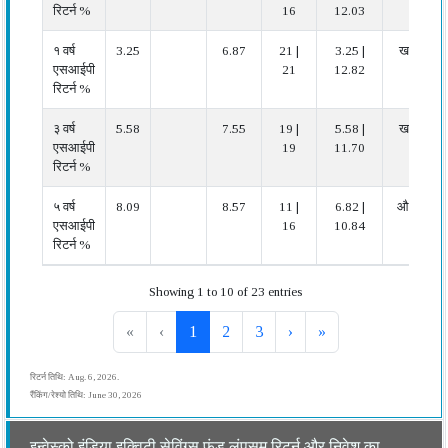
रिटर्न %
16
12.03
१ वर्ष
3.25
6.87
21 |
3.25 |
खराब
एसआईपी
21
12.82
रिटर्न %
३ वर्ष
5.58
7.55
19 |
5.58 |
खराब
एसआईपी
19
11.70
रिटर्न %
५ वर्ष
8.09
8.57
11 |
6.82 |
औसत
एसआईपी
16
10.84
रिटर्न %
Showing 1 to 10 of 23 entries
«
‹
1
2
3
›
»
रिटर्न तिथि: Aug. 6, 2026.
रैंकिंग/रेश्यो तिथि: June 30, 2026
इन्वेस्को इंडिया इक्विटी सेविंग्स फंड लंपसम रिटर्न और निवेश का