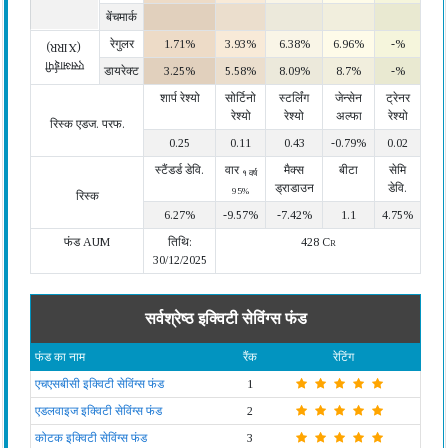
बेंचमार्क
रेगुलर
1.71%
3.93%
6.38%
6.96%
-%
(XIRR)
एसआईपी
डायरेक्ट
3.25%
5.58%
8.09%
8.7%
-%
शार्प रेश्यो
सोर्टिनो
स्टर्लिंग
जेन्सेन
ट्रेनर
रेश्यो
रेश्यो
अल्फा
रेश्यो
रिस्क एडज. परफ.
0.25
0.11
0.43
-0.79%
0.02
स्टैंडर्ड डेवि.
वार
मैक्स
बीटा
सेमि
१ वर्ष
ड्राडाउन
डेवि.
95%
रिस्क
6.27%
-9.57%
-7.42%
1.1
4.75%
फंड AUM
तिथि:
428 Cr
30/12/2025
सर्वश्रेष्ठ इक्विटी सेविंग्स फंड
फंड का नाम
रैंक
रेटिंग
एचएसबीसी इक्विटी सेविंग्स फंड
1
एडलवाइज इक्विटी सेविंग्स फंड
2
कोटक इक्विटी सेविंग्स फंड
3