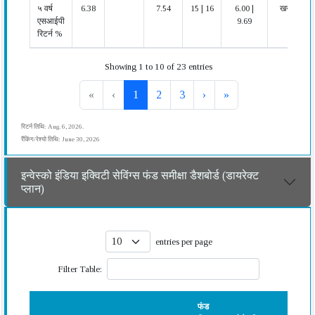
५ वर्ष
6.38
7.54
15 | 16
6.00 |
खराब
एसआईपी
9.69
रिटर्न %
Showing 1 to 10 of 23 entries
«
‹
1
2
3
›
»
रिटर्न तिथि: Aug. 6, 2026.
रैंकिंग/रेश्यो तिथि: June 30, 2026
इन्वेस्को इंडिया इक्विटी सेविंग्स फंड समीक्षा डैशबोर्ड (डायरेक्ट
प्लान)
entries per page
Filter Table:
फंड