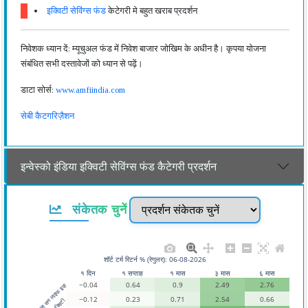
इक्विटी सेविंग्स फंड
केटेगरी मे बहुत खराब प्रदर्शन
निवेशक ध्यान दें: म्यूचुअल फंड में निवेश बाजार जोखिम के अधीन है। कृपया योजना
संबंधित सभी दस्तावेजों को ध्यान से पढ़ें।
डाटा सोर्स:
www.amfiindia.com
सेबी कैटगरिज़ैशन
इन्वेस्को इंडिया इक्विटी सेविंग्स फंड कैटेगरी प्रदर्शन
संकेतक चुनें
शॉर्ट टर्म रिटर्न % (रेगुलर): 06-08-2026
१ दिन
१ सप्ताह
१ मास
३ मास
६ मास
−0.04
0.64
0.9
2.49
2.76
आदित्य बिड़ला सन लाइफ इक्
−0.12
0.23
0.71
2.54
0.66