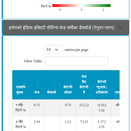
रिटर्न %
−5
0
5
इन्वेस्को इंडिया इक्विटी सेविंग्स फंड समीक्षा डैशबोर्ड (रेगुलर प्लान)
entries per page
Filter Table:
फंड
रैंक
कैटेगरी
प्रदर्शन
कैटेगरी
कैटेगरी
न्यूनतम |
सूचक
फंड
बेंचमार्क
औसत
में
अधिकतम
प्रदर्शन
प्रदर्शन
फंड
बेंचमार्क
कैटेगरी
फंड
कैटेगरी
प्रदर्शन
१ माँह
0.71
0.73
13 | 22
-0.30 |
औसत
सूचक
औसत
रैंक
न्यूनतम |
रिटर्न %
1.62
कैटेगरी
अधिकतम
में
३ माँह
2.54
2.21
7 | 22
1.17 |
अच्छा
रिटर्न %
3.55