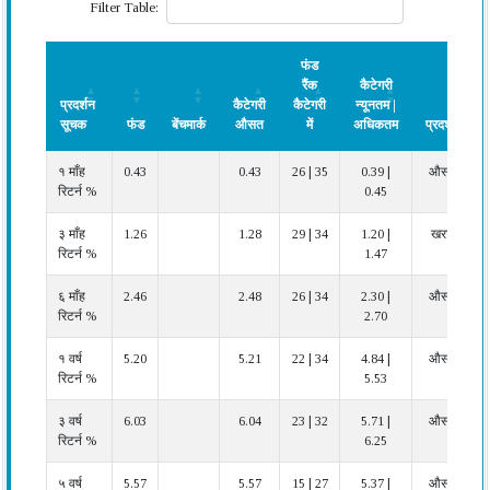
Filter Table:
फंड
रैंक
कैटेगरी
प्रदर्शन
कैटेगरी
कैटेगरी
न्यूनतम |
सूचक
फंड
बेंचमार्क
औसत
में
अधिकतम
प्रदर्शन
प्रदर्शन
फंड
बेंचमार्क
कैटेगरी
फंड
कैटेगरी
प्रदर्शन
१ माँह
0.43
0.43
26 | 35
0.39 |
औसत
सूचक
औसत
रैंक
न्यूनतम |
रिटर्न %
0.45
कैटेगरी
अधिकतम
में
३ माँह
1.26
1.28
29 | 34
1.20 |
खराब
रिटर्न %
1.47
६ माँह
2.46
2.48
26 | 34
2.30 |
औसत
रिटर्न %
2.70
१ वर्ष
5.20
5.21
22 | 34
4.84 |
औसत
रिटर्न %
5.53
३ वर्ष
6.03
6.04
23 | 32
5.71 |
औसत
रिटर्न %
6.25
५ वर्ष
5.57
5.57
15 | 27
5.37 |
औसत