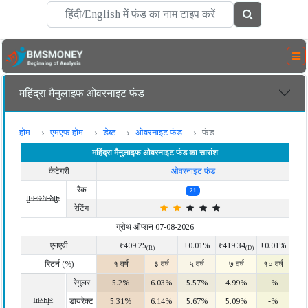
महिंद्रा मैनुलाइफ ओवरनाइट फंड
होम
एमएफ होम
डेब्ट
ओवरनाइट फंड
फंड
महिंद्रा मैनुलाइफ ओवरनाइट फंड का सारांश
कैटेगरी
ओवरनाइट फंड
रैंक
21
बीएमएसमनी
रेटिंग
ग्रोथ ऑप्शन 07-08-2026
एनएवी
₹1409.25
+0.01%
₹1419.34
+0.01%
(R)
(D)
रिटर्न (%)
१ वर्ष
३ वर्ष
५ वर्ष
७ वर्ष
१० वर्ष
रेगुलर
5.2%
6.03%
5.57%
4.99%
-%
लंपसम
डायरेक्ट
5.31%
6.14%
5.67%
5.09%
-%