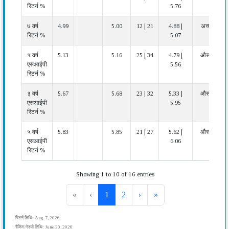
रिटर्न %
5.76
७ वर्ष
4.99
5.00
12 | 21
4.88 |
अच्छा
रिटर्न %
5.07
१ वर्ष
5.13
5.16
25 | 34
4.79 |
औसत
एसआईपी
5.56
रिटर्न %
३ वर्ष
5.67
5.68
23 | 32
5.33 |
औसत
एसआईपी
5.95
रिटर्न %
५ वर्ष
5.83
5.85
21 | 27
5.62 |
औसत
एसआईपी
6.06
रिटर्न %
Showing 1 to 10 of 16 entries
«
‹
1
2
›
»
रिटर्न तिथि: Aug. 7, 2026.
रैंकिंग/रेश्यो तिथि: June 30, 2026