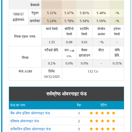
बेंचमार्क
रेगुलर
5.13%
5.67%
5.83%
5.48%
-%
(XIRR)
एसआईपी
डायरेक्ट
5.24%
5.78%
5.94%
5.58%
-%
शार्प रेश्यो
सोर्टिनो
स्टर्लिंग
जेन्सेन
ट्रेनर
रेश्यो
रेश्यो
अल्फा
रेश्यो
रिस्क एडज. परफ.
1.33
0.68
0.61
-%
-
स्टैंडर्ड डेवि.
वार
मैक्स
बीटा
सेमि
१ वर्ष
ड्राडाउन
डेवि.
95%
रिस्क
0.2%
0.0%
0.0%
-
0.15%
फंड AUM
तिथि:
112 Cr
30/12/2025
सर्वश्रेष्ठ ओवरनाइट फंड
फंड का नाम
रैंक
रेटिंग
बैंक ऑफ इंडिया ओवरनाइट फंड
1
एक्सिस ओवरनाइट फंड
2
फ्रैंकलिन इंडिया ओवरनाइट फंड
3