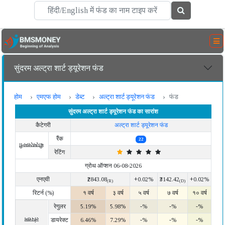
सुंदरम अल्ट्रा शार्ट ड्यूरेशन फंड
होम
एमएफ होम
डेब्ट
अल्ट्रा शार्ट ड्यूरेशन फंड
फंड
सुंदरम अल्ट्रा शार्ट ड्यूरेशन फंड का सारांश
कैटेगरी
अल्ट्रा शार्ट ड्यूरेशन फंड
रैंक
22
बीएमएसमनी
रेटिंग
ग्रोथ ऑप्शन 06-08-2026
एनएवी
₹2843.08
+0.02%
₹3142.42
+0.02%
(R)
(D)
रिटर्न (%)
१ वर्ष
३ वर्ष
५ वर्ष
७ वर्ष
१० वर्ष
रेगुलर
5.19%
5.98%
-%
-%
-%
लंपसम
डायरेक्ट
6.46%
7.29%
-%
-%
-%