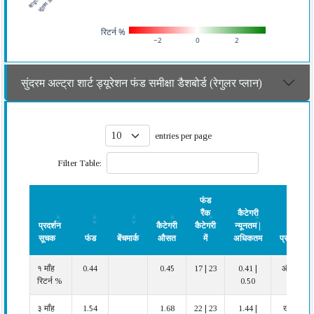
रिटर्न %
−2
0
2
सुंदरम अल्ट्रा शार्ट ड्यूरेशन फंड समीक्षा डैशबोर्ड (रेगुलर प्लान)
entries per page
Filter Table:
फंड
रैंक
कैटेगरी
प्रदर्शन
कैटेगरी
कैटेगरी
न्यूनतम |
सूचक
फंड
बेंचमार्क
औसत
में
अधिकतम
प्रदर्शन
प्रदर्शन
फंड
बेंचमार्क
कैटेगरी
फंड
कैटेगरी
प्रदर्शन
१ माँह
0.44
0.45
17 | 23
0.41 |
औसत
सूचक
औसत
रैंक
न्यूनतम |
रिटर्न %
0.50
कैटेगरी
अधिकतम
में
३ माँह
1.54
1.68
22 | 23
1.44 |
खराब