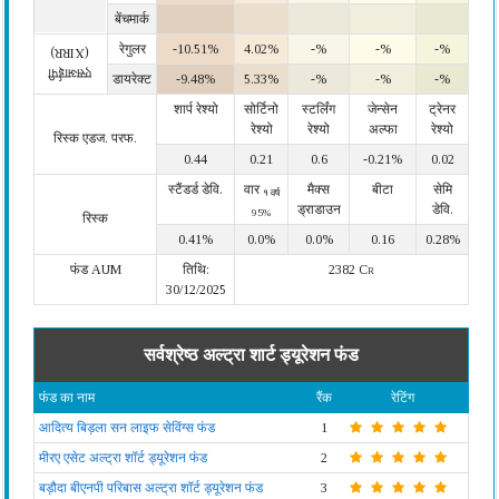
बेंचमार्क
रेगुलर
-10.51%
4.02%
-%
-%
-%
(XIRR)
एसआईपी
डायरेक्ट
-9.48%
5.33%
-%
-%
-%
शार्प रेश्यो
सोर्टिनो
स्टर्लिंग
जेन्सेन
ट्रेनर
रेश्यो
रेश्यो
अल्फा
रेश्यो
रिस्क एडज. परफ.
0.44
0.21
0.6
-0.21%
0.02
स्टैंडर्ड डेवि.
वार
मैक्स
बीटा
सेमि
१ वर्ष
ड्राडाउन
डेवि.
95%
रिस्क
0.41%
0.0%
0.0%
0.16
0.28%
फंड AUM
तिथि:
2382 Cr
30/12/2025
सर्वश्रेष्ठ अल्ट्रा शार्ट ड्यूरेशन फंड
फंड का नाम
रैंक
रेटिंग
आदित्य बिड़ला सन लाइफ सेविंग्स फंड
1
मीरए एसेट अल्ट्रा शॉर्ट ड्यूरेशन फंड
2
बड़ौदा बीएनपी परिबास अल्ट्रा शॉर्ट ड्यूरेशन फंड
3