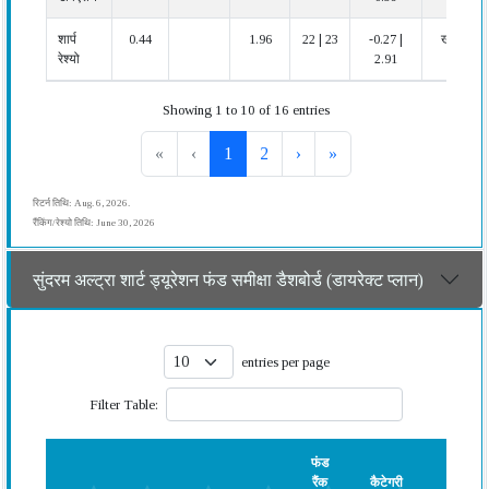
शार्प
0.44
1.96
22 | 23
-0.27 |
खराब
रेश्यो
2.91
Showing 1 to 10 of 16 entries
«
‹
1
2
›
»
रिटर्न तिथि: Aug. 6, 2026.
रैंकिंग/रेश्यो तिथि: June 30, 2026
सुंदरम अल्ट्रा शार्ट ड्यूरेशन फंड समीक्षा डैशबोर्ड (डायरेक्ट प्लान)
entries per page
Filter Table:
फंड
रैंक
कैटेगरी