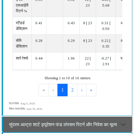
एसआईपी
23
5.68
रिटर्न %
स्टैंडर्ड
0.41
0.43
8 | 23
0.31 |
अच्छा
डेविएशन
0.50
सेमि
0.28
0.29
8 | 23
0.22 |
अच्छा
डेविएशन
0.35
शार्प रेश्यो
0.44
1.96
22 |
-0.27 |
खराब
23
2.91
Showing 1 to 10 of 16 entries
«
‹
1
2
›
»
रिटर्न तिथि: Aug. 6, 2026.
रैंकिंग/रेश्यो तिथि: June 30, 2026
सुंदरम अल्ट्रा शार्ट ड्यूरेशन फंड लंपसम रिटर्न और निवेश का मूल्य