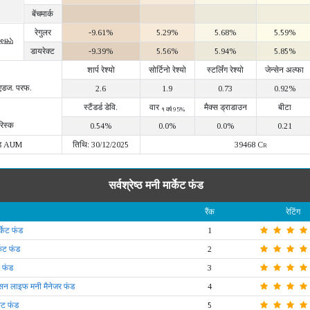
बेंचमार्क
रेगुलर
-9.61%
5.29%
5.68%
5.59%
IRR)
डायरेक्ट
-9.39%
5.56%
5.94%
5.85%
शार्प रेश्यो
सोर्टिनो रेश्यो
स्टर्लिंग रेश्यो
जेन्सेन अल्फा
 एडज. परफ.
2.6
1.9
0.73
0.92%
स्टैंडर्ड डेवि.
वार
मैक्स ड्राडाउन
बीटा
१ वर्ष 95%
रिस्क
0.54%
0.0%
0.0%
0.21
ड AUM
तिथि: 30/12/2025
39468 Cr
सर्वश्रेष्ठ मनी मार्केट फंड
रैंक
रेटिंग
्केट फंड
1
केट फंड
2
ट फंड
3
 सन लाइफ मनी मैनेजर फंड
4
ेट फंड
5