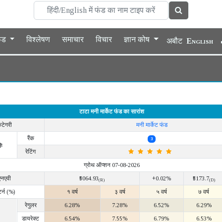
फंड
विश्लेषण
समाचार
विचार
ज्ञान कोष
अबौट
English
टाटा मनी मार्केट फंड का सारांश
ैटेगरी
मनी मार्केट फंड
रैंक
3
ी
रेटिंग
ग्रोथ ऑप्शन 07-08-2026
एनएवी
₹5064.93
+0.02%
₹5173.7
(R)
(D)
टर्न (%)
१ वर्ष
३ वर्ष
५ वर्ष
७ वर्ष
रेगुलर
6.28%
7.28%
6.52%
6.29%
डायरेक्ट
6.54%
7.55%
6.79%
6.53%