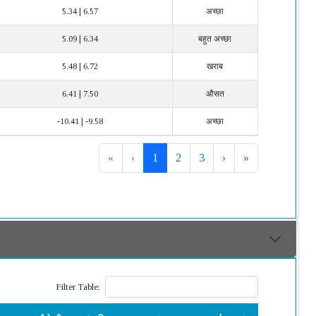
5.34 | 6.57
अच्छा
5.09 | 6.34
बहुत अच्छा
5.48 | 6.72
खराब
6.41 | 7.50
औसत
-10.41 | -9.58
अच्छा
«
‹
1
2
3
›
»
Filter Table: