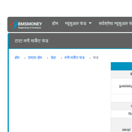
होम
म्यूचुअल फंड
सर्वश्रेष्ठ म्यूचुअल 
टाटा मनी मार्केट फंड
होम
एमएफ होम
डेब्ट
मनी मार्केट फंड
फंड
क
बीएमएसमन
रि
लंपसम