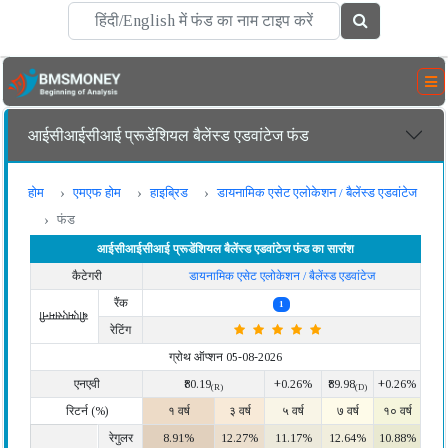
आईसीआईसीआई प्रूडेंशियल बैलेंस्ड एडवांटेज फंड
होम
एमएफ होम
हाइब्रिड
डायनामिक एसेट एलोकेशन / बैलेंस्ड एडवांटेज
फंड
आईसीआईसीआई प्रूडेंशियल बैलेंस्ड एडवांटेज फंड का सारांश
कैटेगरी
डायनामिक एसेट एलोकेशन / बैलेंस्ड एडवांटेज
रैंक
1
बीएमएसमनी
रेटिंग
ग्रोथ ऑप्शन 05-08-2026
एनएवी
₹80.19
+0.26%
₹89.98
+0.26%
(R)
(D)
रिटर्न (%)
१ वर्ष
३ वर्ष
५ वर्ष
७ वर्ष
१० वर्ष
रेगुलर
8.91%
12.27%
11.17%
12.64%
10.88%