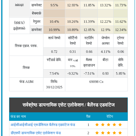
लंपसम
डायरेक्ट
9.5%
12.93%
11.85%
13.32%
11.73%
बेंचमार्क
रेगुलर
10.4%
10.26%
11.39%
12.22%
11.62%
(XIRR)
एसआईपी
डायरेक्ट
10.99%
10.89%
12.05%
12.9%
12.34%
शार्प रेश्यो
सोर्टिनो
स्टर्लिंग
जेन्सेन
ट्रेनर
रेश्यो
रेश्यो
अल्फा
रेश्यो
रिस्क एडज. परफ.
0.72
0.31
0.66
4.11%
0.06
स्टैंडर्ड डेवि.
वार
मैक्स
बीटा
सेमि
१ वर्ष
ड्राडाउन
डेवि.
95%
रिस्क
7.54%
-9.32%
-7.51%
0.93
5.85%
फंड AUM
तिथि:
69098 Cr
30/12/2025
सर्वश्रेष्ठ डायनामिक एसेट एलोकेशन / बैलेंस्ड एडवांटेज
फंड का नाम
रैंक
रेटिंग
आईसीआईसीआई प्रूडेंशियल बैलेंस्ड एडवांटेज फंड
1
डीएसपी डायनामिक एसेट एलोकेशन फंड
2