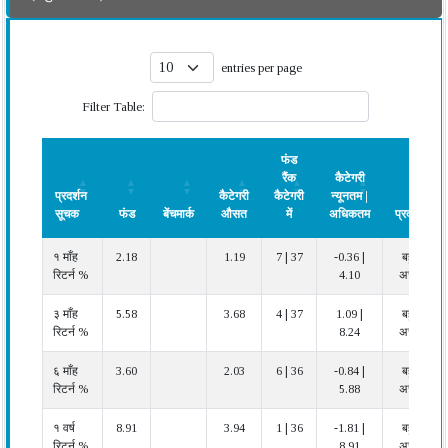
entries per page
Filter Table:
फंड
रैंक
कैटेगरी
प्रदर्शन
कैटेगरी
कैटेगरी
न्यूनतम |
सूचक
फंड
बेंचमार्क
औसत
में
अधिकतम
प्रदर्शन
प्रदर्शन
फंड
बेंचमार्क
कैटेगरी
फंड
कैटेगरी
प्रदर्शन
१ माँह
2.18
1.19
7 | 37
-0.36 |
बहुत
सूचक
औसत
रैंक
न्यूनतम |
रिटर्न %
4.10
अच्छा
कैटेगरी
अधिकतम
में
३ माँह
5.58
3.68
4 | 37
1.09 |
बहुत
रिटर्न %
8.24
अच्छा
६ माँह
3.60
2.03
6 | 36
-0.84 |
बहुत
रिटर्न %
5.88
अच्छा
१ वर्ष
8.91
3.94
1 | 36
-1.81 |
बहुत
रिटर्न %
8.91
अच्छा