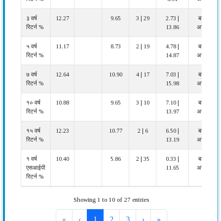
३ वर्ष
12.27
9.65
3 | 29
2.73 |
बहुत
रिटर्न %
13.86
अच्छा
५ वर्ष
11.17
8.73
2 | 19
4.78 |
बहुत
रिटर्न %
14.87
अच्छा
७ वर्ष
12.64
10.90
4 | 17
7.03 |
बहुत
रिटर्न %
15.98
अच्छा
१० वर्ष
10.88
9.65
3 | 10
7.10 |
बहुत
रिटर्न %
13.97
अच्छा
१५ वर्ष
12.23
10.77
2 | 6
6.50 |
बहुत
रिटर्न %
13.19
अच्छा
१ वर्ष
10.40
5.86
2 | 35
0.33 |
बहुत
एसआईपी
11.65
अच्छा
रिटर्न %
Showing 1 to 10 of 27 entries
«
‹
1
2
3
›
»