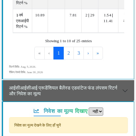
रिटर्न %
३ वर्ष
10.89
7.81
2 | 29
1.54 |
बहुत
एसआईपी
11.41
अच्छा
रिटर्न %
Showing 1 to 10 of 25 entries
«
‹
1
2
3
›
»
रिटर्न तिथि: Aug. 5, 2026.
रैंकिंग/रेश्यो तिथि: June 30, 2026
आईसीआईसीआई प्रूडेंशियल बैलेंस्ड एडवांटेज फंड लंपसम रिटर्न
और निवेश का मूल्य
निवेश का मूल्य दिखाए
निवेश का मूल्य देखने के लिए हाँ चुनें